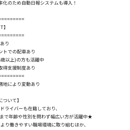
率化のため自動日報システムも導入！
=========
NT】
=========
与あり
ントでの配車あり
5歳以上)の方も活躍中
取得支援制度あり
=========
務地により変動あり
について】
性ドライバーも在籍しており、
0代まで年齢や性別を問わず幅広い方が活躍中★
言により働きやすい職場環境に取り組むほか、