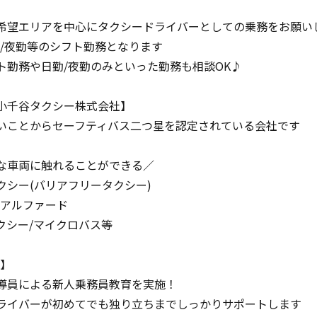
】
希望エリアを中心にタクシードライバーとしての乗務をお願い
勤/夜勤等のシフト勤務となります
ト勤務や日勤/夜勤のみといった勤務も相談OK♪
小千谷タクシー株式会社】
いことからセーフティバス二つ星を認定されている会社です
な車両に触れることができる／
クシー(バリアフリータクシー)
/アルファード
クシー/マイクロバス等
K】
導員による新人乗務員教育を実施！
ライバーが初めてでも独り立ちまでしっかりサポートします