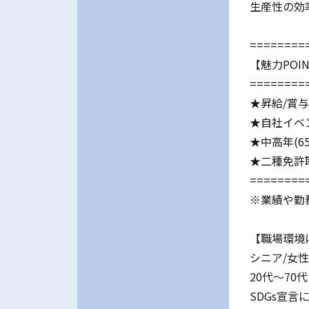
生産性の効
========
【魅力POI
========
★昇給/賞
★自社イベ
★中高年(6
★二種免許
========
※業績や勤
【職場環境
シニア/女
20代～7
SDGs宣