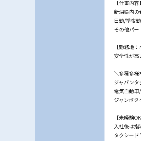
【仕事内容
新潟県内の
日勤/準夜
その他パー
【勤務地：
安全性が高
＼多種多様
ジャパンタ
電気自動車
ジャンボタ
【未経験O
入社後は指
タクシード