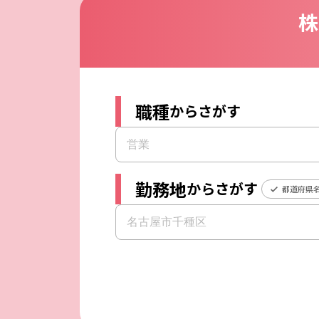
株
職種
からさがす
勤務地
からさがす
都道府県