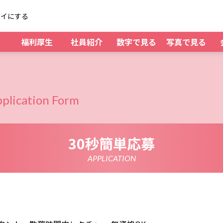
レイにする
福利厚生
社員紹介
数字で見る
写真で見る
plication Form
30秒簡単応募
APPLICATION