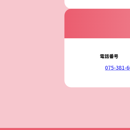
5. 安全管理措置
応募者等の個人
ん、漏えい、滅
6. Cookieにつ
本ウェブサイトで
コンテンツへの
ません。また、お
7. アクセス解
本ウェブサイトで
利用しています。
しています。こ
せん。この機能は
電話番号
8. プライバシ
本プライバシー
を除いて，応募
075-381-6
9. お問い合わせ
本プライバシー
株式会社COCCOLO
電話：075-381-6