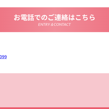
情報を正確かつ最新の内容に保つよう努めるとともに、不正な
失及び毀損から保護するため、必要な安全管理措置を講じます
いて
お電話でのご連絡はこちら
は、一部のコンテンツにおいてCookieを利用しています。 Coo
アクセスに関する情報であり、氏名・メールアドレス・住所・
使いのブラウザ設定からCookieを無効にすることが可能です
ENTRY＆CONTACT
析ツールについて
は、Google LLCが提供するアクセス解析ツール「Google
 Googleアナリティクスは、トラフィックデータの収集のために
のトラフィックデータは匿名で収集されており、個人を特定す
Cookieを無効にすることで収集を拒否することが出来ます。
ーポリシーの変更
ポリシーの内容は、法令その他本プライバシーポリシーで別段
者等に通知することなく変更することができるものとします。
099
窓口
ポリシーに関するお問い合わせは、下記までお願いいたします
 BRAINS
099