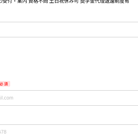
受付・案内 資格不問 土日祝休み可 奨学金代理返還制度有
必 須