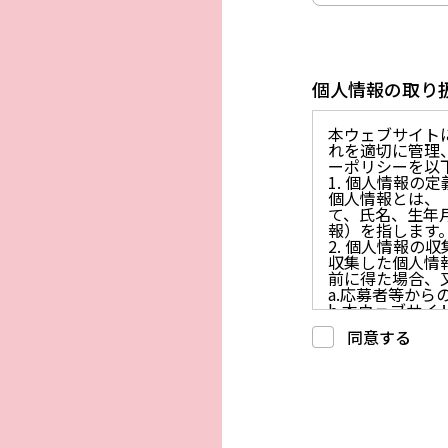
個人情報の取り
本ウェブサイト
れを適切に管理
ーポリシーを以
1. 個人情報の定
個人情報とは、
て、氏名、生年
報）を指します
2. 個人情報の
収集した個人情
前に得た場合、
a.応募者等か
b.本ウェブサ
c.重要なお知
同意する
d.上記の利用目
3. プライバシー
プライバシーを
には、合理的な
4. 法令等の遵守
応募者等の個人
律、その他の関