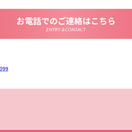
情報を正確かつ最新の内容に保つよう努めるとともに、不正な
失及び毀損から保護するため、必要な安全管理措置を講じます
いて
お電話でのご連絡はこちら
は、一部のコンテンツにおいてCookieを利用しています。 Coo
アクセスに関する情報であり、氏名・メールアドレス・住所・
使いのブラウザ設定からCookieを無効にすることが可能です
ENTRY＆CONTACT
析ツールについて
は、Google LLCが提供するアクセス解析ツール「Google
 Googleアナリティクスは、トラフィックデータの収集のために
のトラフィックデータは匿名で収集されており、個人を特定す
Cookieを無効にすることで収集を拒否することが出来ます。
ーポリシーの変更
ポリシーの内容は、法令その他本プライバシーポリシーで別段
者等に通知することなく変更することができるものとします。
099
窓口
ポリシーに関するお問い合わせは、下記までお願いいたします
 BRAINS
099