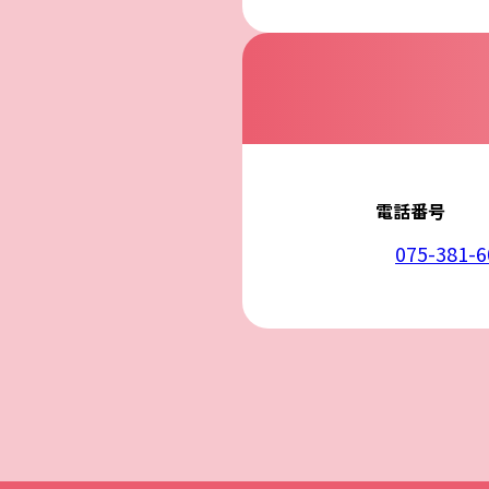
5. 安全管理措置
応募者等の個人
ん、漏えい、滅
6. Cookieにつ
本ウェブサイトで
コンテンツへの
ません。また、お
7. アクセス解
本ウェブサイトで
利用しています。
しています。こ
せん。この機能は
電話番号
8. プライバシ
本プライバシー
を除いて，応募
075-381-6
9. お問い合わせ
本プライバシー
株式会社COCCOLO
電話：075-381-6