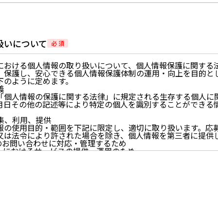
扱いについて
必 須
における個人情報の取り扱いについて、個人情報保護に関する
、保護し、安心できる個人情報保護体制の運用・向上を目的と
下のように定めます。
義
「個人情報の保護に関する法律」に規定される生存する個人に
月日その他の記述等により特定の個人を識別することができる
。
収集、利用、提供
報の使用目的・範囲を下記に限定し、適切に取り扱います。応
又は法令により許された場合を除き、個人情報を第三者に提供
らのお問い合わせに対応・管理するため
イトにおけるサービスの提供・運用のため
らせなど必要に応じたご連絡のため
的に付随する目的
尊重
尊重し、収集した個人情報に対し、開示、訂正、削除、利用停
期間、妥当な範囲内でこれに応じます。
情報の取得、利用その他一切の取り扱いについて、個人情報の
連法令、及び本プライバシーポリシーを遵守します。