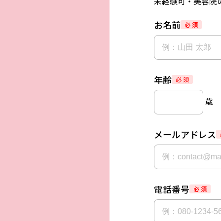
未経験可・美容院の
お名前
必 須
年齢
必 須
歳
メールアドレス
電話番号
必 須