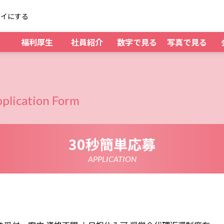
レイにする
福利厚生
社員紹介
数字で見る
写真で見る
plication Form
30秒簡単応募
APPLICATION