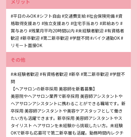
メリット
#平日のみOK
#シフト自由
#交通費支給
#社会保険完備
#資
格取得支援あり
#独立支援あり
#住宅手当あり
#昇給あり
#
賞与あり
#残業月平均20時間以内
#未経験者歓迎
#有資格者
歓迎
#新卒歓迎
#第二新卒歓迎
#学歴不問
#バイク通勤OK
#
リモート面接OK
その他
#未経験者歓迎
#有資格者歓迎
#新卒
#第二新卒歓迎
#学歴不
問
【ヘアサロンの新卒採用 美容師を新着募集】
美容院やヘアサロン業界で新卒採用 美容師アシスタントや
ヘアサロンアシスタントに携わることができる職場です。新
卒採用 美容師アシスタントや美容ケアスタッフとして働き
たい方も活躍できます。新卒採用 美容師アシスタントやス
タイリスト ヘアサロンを未経験から挑戦したい方。未経験
OKで新卒も応募可で第二新卒層も活躍。勤務時間内レクチ