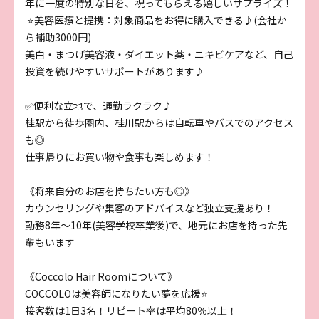
年に一度の特別な日を、祝ってもらえる嬉しいサプライズ！
⭐美容医療と提携：対象商品をお得に購入できる♪(会社か
ら補助3000円)
美白・まつげ美容液・ダイエット薬・ニキビケアなど、自己
投資を続けやすいサポートがあります♪
✅便利な立地で、通勤ラクラク♪
桂駅から徒歩圏内、桂川駅からは自転車やバスでのアクセス
も◎
仕事帰りにお買い物や食事も楽しめます！
《将来自分のお店を持ちたい方も◎》
カウンセリングや集客のアドバイスなど独立支援あり！
勤務8年～10年(美容学校卒業後)で、地元にお店を持った先
輩もいます
《Coccolo Hair Roomについて》
COCCOLOは美容師になりたい夢を応援⭐
接客数は1日3名！リピート率は平均80％以上！