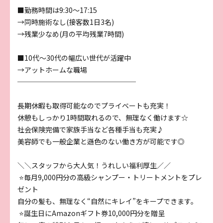
■勤務時間は9:30～17:15
→同時施術なし(接客数1日3名)
→残業少なめ(月の平均残業7時間)
■10代～30代の幅広い世代が活躍中
→アットホームな職場
─────────────────
長期休暇も取得可能なのでプライベートも充実！
休憩もしっかり1時間取れるので、無理なく働けます☆
社会保険完備で家族手当など各種手当も充実♪
美容師でも一般企業と遜色のない働き方が可能です◎
＼＼スタッフから大人気！うれしい福利厚生／／
⭐毎月9,000円分の高級シャンプー・トリートメントをプレ
ゼント
自分の髪も、無理なく“自然にキレイ”をキープできます。
⭐誕生日にAmazonギフト券10,000円分を贈呈