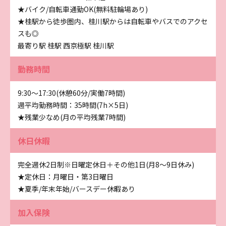
★バイク/自転車通勤OK(無料駐輪場あり)
★桂駅から徒歩圏内、桂川駅からは自転車やバスでのアクセ
スも◎
最寄り駅 桂駅 西京極駅 桂川駅
勤務時間
9:30～17:30(休憩60分/実働7時間)
週平均勤務時間：35時間(7h×5日)
★残業少なめ(月の平均残業7時間)
休日休暇
完全週休2日制※日曜定休日＋その他1日(月8～9日休み)
★定休日：月曜日・第3日曜日
★夏季/年末年始/バースデー休暇あり
加入保険