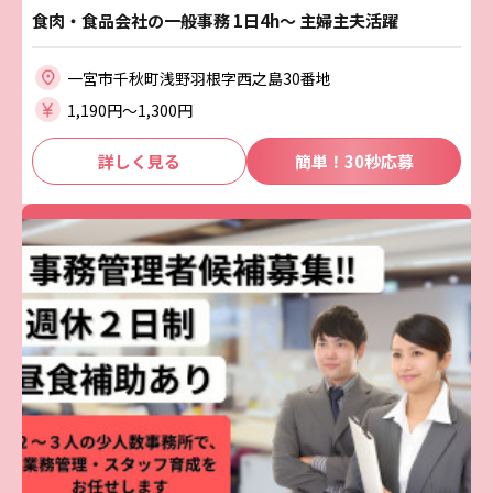
食肉・食品会社の一般事務 1日4h～ 主婦主夫活躍
一宮市千秋町浅野羽根字西之島30番地
1,190円〜1,300円
詳しく見る
簡単！30秒応募