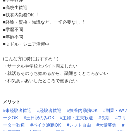
■学生歓迎
■高校生歓迎
■扶養内勤務OK︕
■経験・資格・知識など、⼀切必要なし︕
■学歴不問
■年齢不問
■ミドル・シニア活躍中
(こんな方に特におすすめ！)
・サークルや学校とバイト両立したい
・就活もそのうち始めるから、融通きくところがいい
・和気あいあいしたところで働きたい
メリット
#未経験者歓迎
#経験者歓迎
#扶養内勤務OK
#副業・Wワ
ークOK
#土日祝のみOK
#主婦・主夫歓迎
#長期
#フリ
ーター歓迎
#バイク通勤OK
#シフト自由
#大量募集
#