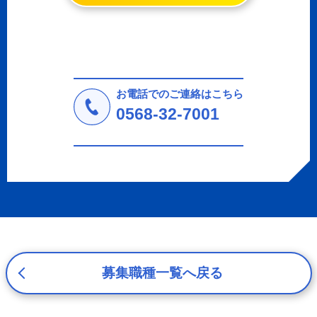
情報（個人識別情報）を指します。
2. 個人情報の収集、利用、提供
収集した個人情報の使用目的・範囲を下記に限定し、適切
に取り扱います。応募者等の同意を事前に得た場合、又は
法令により許された場合を除き、個人情報を第三者に提供
しません。
お電話でのご連絡はこちら
a.応募者等からのお問い合わせに対応・管理するため
0568-32-7001
b.本ウェブサイトにおけるサービスの提供・運用のため
c.重要なお知らせなど必要に応じたご連絡のため
d.上記の利用目的に付随する目的
3. プライバシー尊重
プライバシーを尊重し、収集した個人情報に対し、開示、
訂正、削除、利用停止を求められた時には、合理的な期
間、妥当な範囲内でこれに応じます。
4. 法令等の遵守
応募者等の個人情報の取得、利用その他一切の取り扱いに
募集職種一覧へ戻る
ついて、個人情報の保護に関する法律、その他の関連法
令、及び本プライバシーポリシーを遵守します。