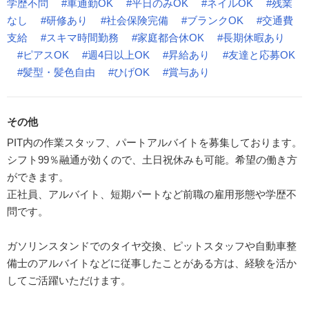
学歴不問
#車通勤OK
#平日のみOK
#ネイルOK
#残業
なし
#研修あり
#社会保険完備
#ブランクOK
#交通費
支給
#スキマ時間勤務
#家庭都合休OK
#長期休暇あり
#ピアスOK
#週4日以上OK
#昇給あり
#友達と応募OK
#髪型・髪色自由
#ひげOK
#賞与あり
その他
PIT内の作業スタッフ、パートアルバイトを募集しております。
シフト99％融通が効くので、土日祝休みも可能。希望の働き方
ができます。
正社員、アルバイト、短期パートなど前職の雇用形態や学歴不
問です。
ガソリンスタンドでのタイヤ交換、ピットスタッフや自動車整
備士のアルバイトなどに従事したことがある方は、経験を活か
してご活躍いただけます。