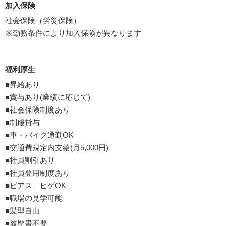
加入保険
社会保険（労災保険）
※勤務条件により加入保険が異なります
福利厚生
■昇給あり
■賞与あり(業績に応じて)
■社会保険制度あり
■制服貸与
■車・バイク通勤OK
■交通費規定内支給(月5,000円)
■社員割引あり
■社員登用制度あり
■ピアス、ヒゲOK
■職場の見学可能
■髪型自由
■履歴書不要