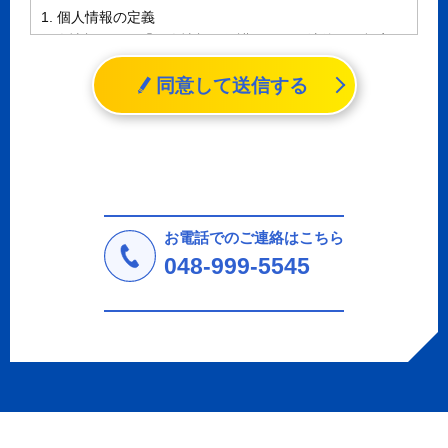
1. 個人情報の定義
個人情報とは、「個人情報の保護に関する法律」に規定さ
れる生存する個人に関する情報であって、氏名、生年月日
同意して送信する
その他の記述等により特定の個人を識別することができる
情報（個人識別情報）を指します。
2. 個人情報の収集、利用、提供
収集した個人情報の使用目的・範囲を下記に限定し、適切
に取り扱います。応募者等の同意を事前に得た場合、又は
法令により許された場合を除き、個人情報を第三者に提供
しません。
お電話でのご連絡はこちら
a.応募者等からのお問い合わせに対応・管理するため
048-999-5545
b.本ウェブサイトにおけるサービスの提供・運用のため
c.重要なお知らせなど必要に応じたご連絡のため
d.上記の利用目的に付随する目的
3. プライバシー尊重
プライバシーを尊重し、収集した個人情報に対し、開示、
訂正、削除、利用停止を求められた時には、合理的な期
間、妥当な範囲内でこれに応じます。