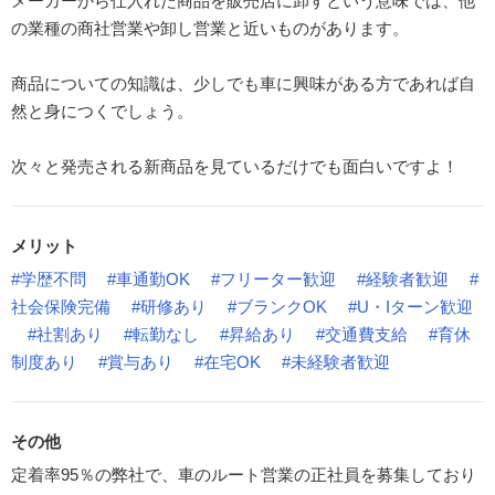
メーカーから仕入れた商品を販売店に卸すという意味では、他
の業種の商社営業や卸し営業と近いものがあります。
商品についての知識は、少しでも車に興味がある方であれば自
然と身につくでしょう。
次々と発売される新商品を見ているだけでも面白いですよ！
メリット
#学歴不問
#車通勤OK
#フリーター歓迎
#経験者歓迎
#
社会保険完備
#研修あり
#ブランクOK
#U・Iターン歓迎
#社割あり
#転勤なし
#昇給あり
#交通費支給
#育休
制度あり
#賞与あり
#在宅OK
#未経験者歓迎
その他
定着率95％の弊社で、車のルート営業の正社員を募集しており