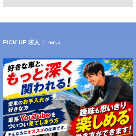
PICK UP 求人
Pickup