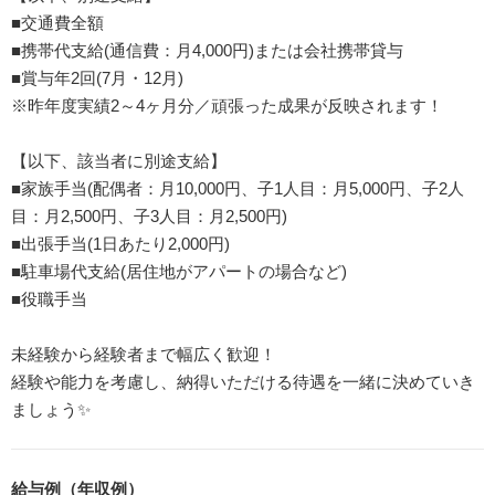
■交通費全額
■携帯代支給(通信費：月4,000円)または会社携帯貸与
■賞与年2回(7月・12月)
※昨年度実績2～4ヶ月分／頑張った成果が反映されます！
【以下、該当者に別途支給】
■家族手当(配偶者：月10,000円、子1人目：月5,000円、子2人
目：月2,500円、子3人目：月2,500円)
■出張手当(1日あたり2,000円)
■駐車場代支給(居住地がアパートの場合など)
■役職手当
未経験から経験者まで幅広く歓迎！
経験や能力を考慮し、納得いただける待遇を一緒に決めていき
ましょう✨
給与例（年収例）