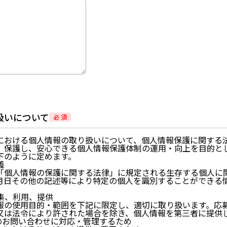
扱いについて
必 須
における個人情報の取り扱いについて、個人情報保護に関する
、保護し、安心できる個人情報保護体制の運用・向上を目的と
下のように定めます。
義
「個人情報の保護に関する法律」に規定される生存する個人に
月日その他の記述等により特定の個人を識別することができる
。
収集、利用、提供
報の使用目的・範囲を下記に限定し、適切に取り扱います。応
又は法令により許された場合を除き、個人情報を第三者に提供
らのお問い合わせに対応・管理するため