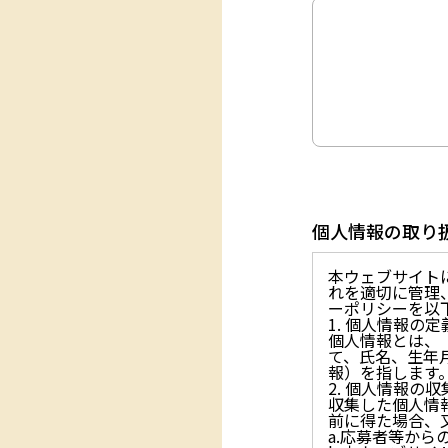
個人情報の取り
本ウェブサイト
れを適切に管理
ーポリシーを以
1. 個人情報の定
個人情報とは、
て、氏名、生年
報）を指します
2. 個人情報の
収集した個人情
前に得た場合、
a.応募者等か