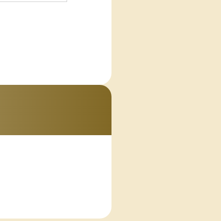
止を求められた時
保護に関する法
アクセス、改ざ
。
kieとは、web
電話番号は含まれ
。
アナリティクス」を
Cookieを使用
るものではありま
の定めのある事項
。