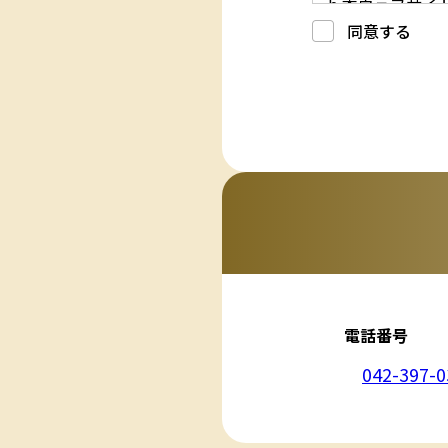
b.本ウェブサ
c.重要なお知
同意する
d.上記の利用目
3. プライバシー
プライバシーを
には、合理的な
4. 法令等の遵守
応募者等の個人
律、その他の関
5. 安全管理措置
応募者等の個人
ん、漏えい、滅
6. Cookieにつ
本ウェブサイトで
コンテンツへの
ません。また、お
7. アクセス解
本ウェブサイトで
利用しています。
しています。こ
せん。この機能は
電話番号
8. プライバシ
本プライバシー
を除いて，応募
042-397-0
9. お問い合わせ
本プライバシー
株式会社大黒屋
電話：042-397-0