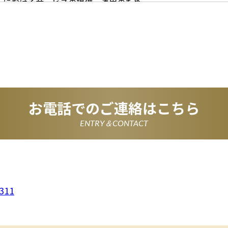
イトにおけるサービスの提供・運用のため
らせなど必要に応じたご連絡のため
的に付随する目的
尊重
尊重し、収集した個人情報に対し、開示、訂正、削除、利用停
期間、妥当な範囲内でこれに応じます。
情報の取得、利用その他一切の取り扱いについて、個人情報の
連法令、及び本プライバシーポリシーを遵守します。
情報を正確かつ最新の内容に保つよう努めるとともに、不正な
失及び毀損から保護するため、必要な安全管理措置を講じます
いて
お電話でのご連絡はこちら
は、一部のコンテンツにおいてCookieを利用しています。 Coo
アクセスに関する情報であり、氏名・メールアドレス・住所・
使いのブラウザ設定からCookieを無効にすることが可能です
ENTRY＆CONTACT
析ツールについて
は、Google LLCが提供するアクセス解析ツール「Google
 Googleアナリティクスは、トラフィックデータの収集のために
のトラフィックデータは匿名で収集されており、個人を特定す
Cookieを無効にすることで収集を拒否することが出来ます。
ーポリシーの変更
ポリシーの内容は、法令その他本プライバシーポリシーで別段
者等に通知することなく変更することができるものとします。
311
窓口
ポリシーに関するお問い合わせは、下記までお願いいたします
311