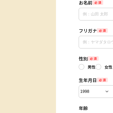
お名前
必 須
フリガナ
必 須
性別
必 須
男性
女性
生年月日
必 須
年齢