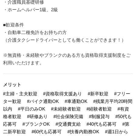
・介護職員基礎研修
・ホームヘルパー1級、2級
■歓迎条件
・自動車二種免許をお持ちの方
（介護タクシードライバーとしても働くことができます！）
※無資格・未経験やブランクのある方も資格取得支援制度をご
利用いただけます。
メリット
#主婦・主夫歓迎
#資格取得支援あり
#新卒歓迎
#フリー
ター歓迎
#バイク通勤OK
#車通勤OK
#残業月平均20時間
以内
#平日のみOK
#未経験者歓迎
#経験者歓迎
#有資
格者歓迎
#研修あり
#社会保険完備
#制服貸与
#50代も
応募可
#ブランクOK
#交通費支給
#40代も応募可
#第
二新卒歓迎
#60代も応募可
#扶養内勤務OK
#週1日から