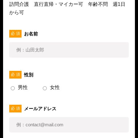
訪問介護 直行直帰・マイカー可 年齢不問 週1日
から可
お名前
必 須
性別
必 須
男性
女性
メールアドレス
必 須