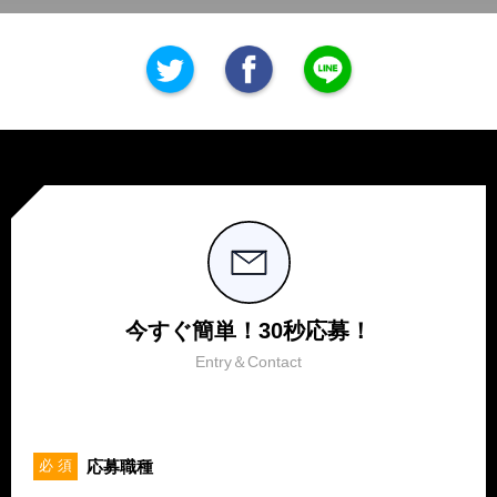
今すぐ簡単！30秒応募！
Entry＆Contact
応募職種
必 須