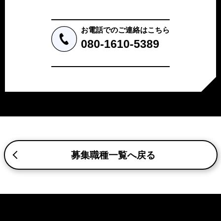
に取り扱います。応募者等の同意を事前に得た場合、又は
法令により許された場合を除き、個人情報を第三者に提供
しません。
お電話でのご連絡はこちら
a.応募者等からのお問い合わせに対応・管理するため
080-1610-5389
b.本ウェブサイトにおけるサービスの提供・運用のため
c.重要なお知らせなど必要に応じたご連絡のため
d.上記の利用目的に付随する目的
3. プライバシー尊重
プライバシーを尊重し、収集した個人情報に対し、開示、
訂正、削除、利用停止を求められた時には、合理的な期
間、妥当な範囲内でこれに応じます。
4. 法令等の遵守
応募者等の個人情報の取得、利用その他一切の取り扱いに
募集職種一覧へ戻る
ついて、個人情報の保護に関する法律、その他の関連法
令、及び本プライバシーポリシーを遵守します。
5. 安全管理措置
応募者等の個人情報を正確かつ最新の内容に保つよう努め
るとともに、不正なアクセス、改ざん、漏えい、滅失及び