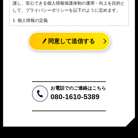
護し、安心できる個人情報保護体制の運用・向上を目的と
して、プライバシーポリシーを以下のように定めます。
1. 個人情報の定義
個人情報とは、「個人情報の保護に関する法律」に規定さ
れる生存する個人に関する情報であって、氏名、生年月日
同意して送信する
その他の記述等により特定の個人を識別することができる
情報（個人識別情報）を指します。
2. 個人情報の収集、利用、提供
収集した個人情報の使用目的・範囲を下記に限定し、適切
に取り扱います。応募者等の同意を事前に得た場合、又は
法令により許された場合を除き、個人情報を第三者に提供
しません。
お電話でのご連絡はこちら
a.応募者等からのお問い合わせに対応・管理するため
080-1610-5389
b.本ウェブサイトにおけるサービスの提供・運用のため
c.重要なお知らせなど必要に応じたご連絡のため
d.上記の利用目的に付随する目的
3. プライバシー尊重
プライバシーを尊重し、収集した個人情報に対し、開示、