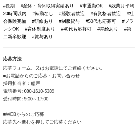
#長期
#産休・育休取得実績あり
#車通勤OK
#残業月平均
20時間以内
#転勤なし
#経験者歓迎
#有資格者歓迎
#社
会保険完備
#研修あり
#制服貸与
#50代も応募可
#ブラ
ンクOK
#育休制度あり
#40代も応募可
#昇給あり
#第
二新卒歓迎
#賞与あり
応募方法
応募フォーム、又はお電話にてご連絡ください。
■お電話からのご応募・お問い合わせ
採用担当者：船戸
電話番号: 080-1610-5389
受付時間: 9:00～17:00
■WEBからのご応募
応募先へ進むを押してご応募ください