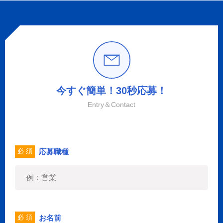
今すぐ簡単！30秒応募！
Entry＆Contact
応募職種
必 須
お名前
必 須