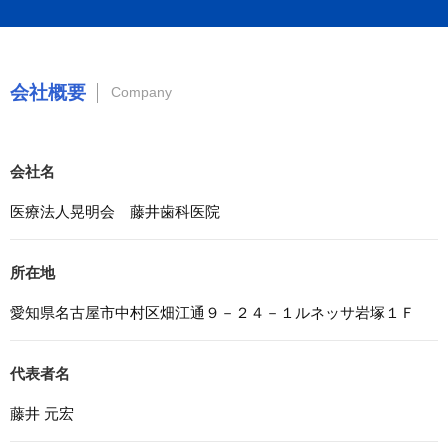
訂正、削除、利用停止を求められた時には、合理的な期
間、妥当な範囲内でこれに応じます。
4. 法令等の遵守
会社概要
Company
応募者等の個人情報の取得、利用その他一切の取り扱いに
ついて、個人情報の保護に関する法律、その他の関連法
令、及び本プライバシーポリシーを遵守します。
会社名
5. 安全管理措置
応募者等の個人情報を正確かつ最新の内容に保つよう努め
医療法人晃明会 藤井歯科医院
るとともに、不正なアクセス、改ざん、漏えい、滅失及び
毀損から保護するため、必要な安全管理措置を講じます。
所在地
6. Cookieについて
本ウェブサイトでは、一部のコンテンツにおいてCookieを
愛知県名古屋市中村区畑江通９－２４－１ルネッサ岩塚１Ｆ
利用しています。 Cookieとは、webコンテンツへのアク
セスに関する情報であり、氏名・メールアドレス・住所・
電話番号は含まれません。また、お使いのブラウザ設定か
代表者名
らCookieを無効にすることが可能です。
藤井 元宏
7. アクセス解析ツールについて