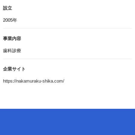
本ウェブサイトでは、Google LLCが提供するアクセス解
設立
析ツール「Googleアナリティクス」を利用しています。
Googleアナリティクスは、トラフィックデータの収集の
2005年
ためにCookieを使用しています。このトラフィックデータ
は匿名で収集されており、個人を特定するものではありま
せん。この機能はCookieを無効にすることで収集を拒否す
事業内容
ることが出来ます。
歯科診療
8. プライバシーポリシーの変更
本プライバシーポリシーの内容は、法令その他本プライバ
シーポリシーで別段の定めのある事項を除いて，応募者等
企業サイト
に通知することなく変更することができるものとします。
https://nakamuraku-shika.com/
9. お問い合わせ窓口
本プライバシーポリシーに関するお問い合わせは、下記ま
でお願いいたします。
医療法人晃明会 藤井歯科医院
電話：090-1622-9187