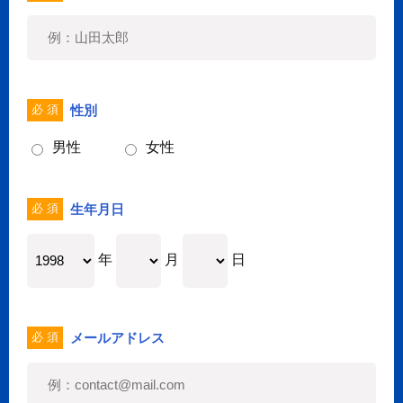
性別
必 須
男性
女性
生年月日
必 須
年
月
日
メールアドレス
必 須