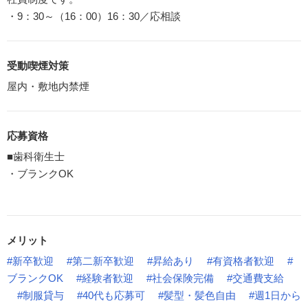
・9：30～（16：00）16：30／応相談
受動喫煙対策
屋内・敷地内禁煙
応募資格
■歯科衛生士
・ブランクOK
メリット
#新卒歓迎
#第二新卒歓迎
#昇給あり
#有資格者歓迎
#
ブランクOK
#経験者歓迎
#社会保険完備
#交通費支給
#制服貸与
#40代も応募可
#髪型・髪色自由
#週1日から