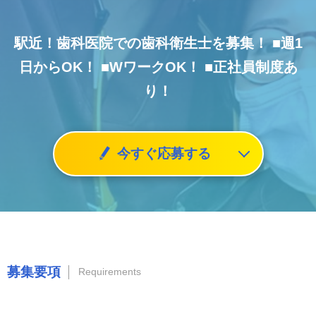
駅近！歯科医院での歯科衛生士を募集！
■週1
日からOK！
■WワークOK！
■正社員制度あ
り！
今すぐ応募する
募集要項
Requirements