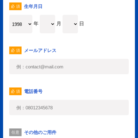
生年月日
必 須
年
月
日
メールアドレス
必 須
電話番号
必 須
その他のご用件
任意