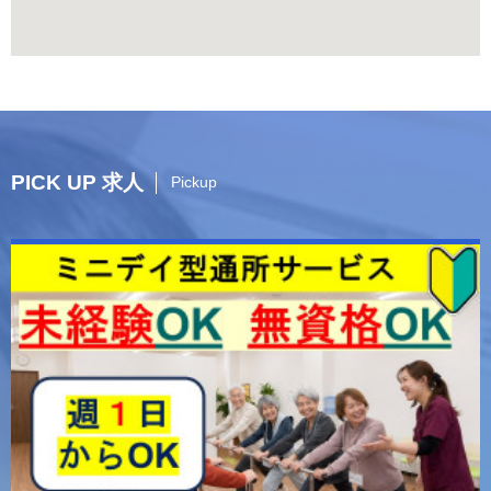
PICK UP 求人
Pickup