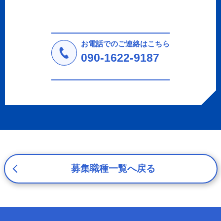
収集した個人情報の使用目的・範囲を下記に限定し、適切
に取り扱います。応募者等の同意を事前に得た場合、又は
法令により許された場合を除き、個人情報を第三者に提供
しません。
お電話でのご連絡はこちら
a.応募者等からのお問い合わせに対応・管理するため
090-1622-9187
b.本ウェブサイトにおけるサービスの提供・運用のため
c.重要なお知らせなど必要に応じたご連絡のため
d.上記の利用目的に付随する目的
3. プライバシー尊重
プライバシーを尊重し、収集した個人情報に対し、開示、
訂正、削除、利用停止を求められた時には、合理的な期
間、妥当な範囲内でこれに応じます。
4. 法令等の遵守
応募者等の個人情報の取得、利用その他一切の取り扱いに
募集職種一覧へ戻る
ついて、個人情報の保護に関する法律、その他の関連法
令、及び本プライバシーポリシーを遵守します。
5. 安全管理措置
応募者等の個人情報を正確かつ最新の内容に保つよう努め