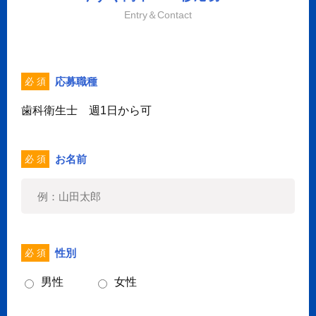
Entry＆Contact
応募職種
必 須
歯科衛生士 週1日から可
お名前
必 須
性別
必 須
男性
女性