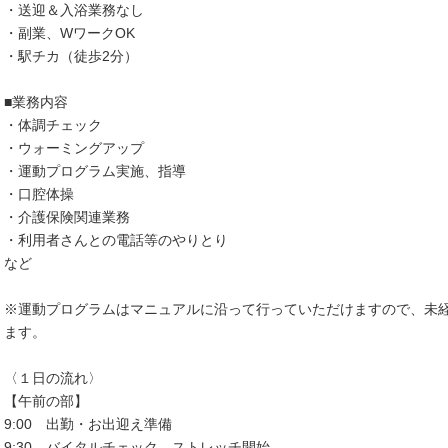
・送迎＆入浴業務なし
・副業、WワークOK
・駅チカ（徒歩2分）
■業務内容
・体調チェック
・ウォーミングアップ
・運動プログラム実施、指導
・口腔体操
・介護保険関連業務
・利用者さんとの電話等のやりとり
など
※運動プログラムはマニュアルに沿って行っていただけますので、未
ます。
〈１日の流れ〉
【午前の部】
9:00 出勤・お出迎え準備
9:30 バイタルチェック、ストレッチ開始