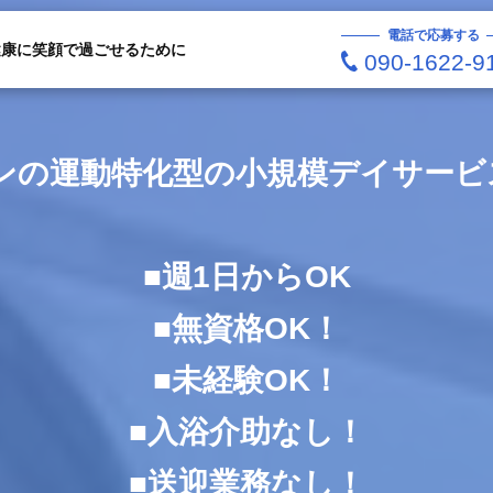
電話で応募する
健康に笑顔で過ごせるために
090-1622-9
ープンの運動特化型の小規模デイサー
■週1日からOK
■無資格OK！
■未経験OK！
■入浴介助なし！
■送迎業務なし！