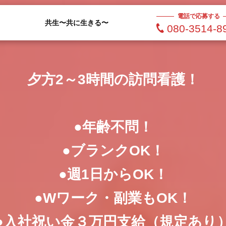
電話で応募する
共生〜共に生きる〜
080-3514-8
夕方2～3時間の訪問看護！
●年齢不問！
●ブランクOK！
●週1日からOK！
●Wワーク・副業もOK！
●入社祝い金３万円支給（規定あり