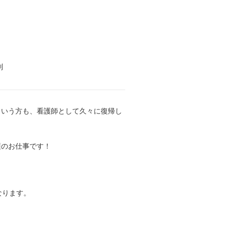
制
という方も、看護師として久々に復帰し
看護のお仕事です！
なります。