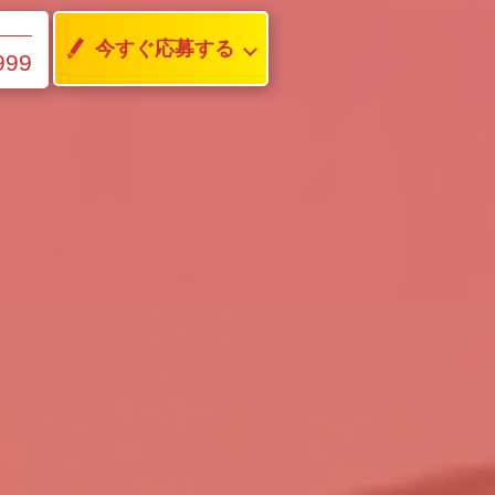
今すぐ応募する
999
）