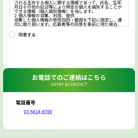
される生存する個人に関する情報であって、氏名、生年
月日その他の記述等により特定の個人を識別することが
できる情報（個人識別情報）を指します。
2. 個人情報の収集、利用、提供
収集した個人情報の使用目的・範囲を下記に限定し、適
切に取り扱います。応募者等の同意を事前に得た場合、
又は法令により許された場合を除き、個人情報を第三者
に提供しません。
同意する
a.応募者等からのお問い合わせに対応・管理するため
b.本ウェブサイトにおけるサービスの提供・運用のため
c.重要なお知らせなど必要に応じたご連絡のため
d.上記の利用目的に付随する目的
3. プライバシー尊重
プライバシーを尊重し、収集した個人情報に対し、開
示、訂正、削除、利用停止を求められた時には、合理的
な期間、妥当な範囲内でこれに応じます。
4. 法令等の遵守
応募者等の個人情報の取得、利用その他一切の取り扱い
お電話でのご連絡はこちら
について、個人情報の保護に関する法律、その他の関連
法令、及び本プライバシーポリシーを遵守します。
ENTRY＆CONTACT
5. 安全管理措置
応募者等の個人情報を正確かつ最新の内容に保つよう努
めるとともに、不正なアクセス、改ざん、漏えい、滅失
及び毀損から保護するため、必要な安全管理措置を講じ
電話番号
ます。
6. Cookieについて
03-5614-8700
本ウェブサイトでは、一部のコンテンツにおいてCookie
を利用しています。 Cookieとは、webコンテンツへの
アクセスに関する情報であり、氏名・メールアドレス・
住所・電話番号は含まれません。また、お使いのブラウ
ザ設定からCookieを無効にすることが可能です。
7. アクセス解析ツールについて