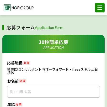
応募フォーム
Application Form
30秒簡単応募
APPLICATION
応募職種
必 須
労務DXコンサルタント マネーフォワード・freeeスキル 土日
祝休
お名前
必 須
年齢
必 須