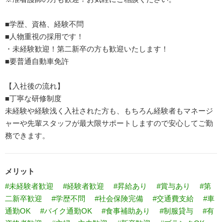
■学歴、資格、経験不問
■人物重視の採用です！
・未経験歓迎！第二新卒の方も歓迎いたします！
■要普通自動車免許
【入社後の流れ】
■丁寧な研修制度
未経験や経験浅く入社された方も、もちろん経験者もマネージ
ャーや先輩スタッフが最大限サポートしますので安心してご勤
務できます。
メリット
#未経験者歓迎
#経験者歓迎
#昇給あり
#賞与あり
#第
二新卒歓迎
#学歴不問
#社会保険完備
#交通費支給
#車
通勤OK
#バイク通勤OK
#食事補助あり
#制服貸与
#有