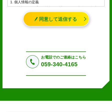
1. 個人情報の定義
個人情報とは、「個人情報の保護に関する法律」に規定さ
れる生存する個人に関する情報であって、氏名、生年月日
同意して送信する
その他の記述等により特定の個人を識別することができる
情報（個人識別情報）を指します。
2. 個人情報の収集、利用、提供
収集した個人情報の使用目的・範囲を下記に限定し、適切
に取り扱います。応募者等の同意を事前に得た場合、又は
法令により許された場合を除き、個人情報を第三者に提供
しません。
お電話でのご連絡はこちら
a.応募者等からのお問い合わせに対応・管理するため
059-340-4165
b.本ウェブサイトにおけるサービスの提供・運用のため
c.重要なお知らせなど必要に応じたご連絡のため
d.上記の利用目的に付随する目的
3. プライバシー尊重
プライバシーを尊重し、収集した個人情報に対し、開示、
訂正、削除、利用停止を求められた時には、合理的な期
間、妥当な範囲内でこれに応じます。