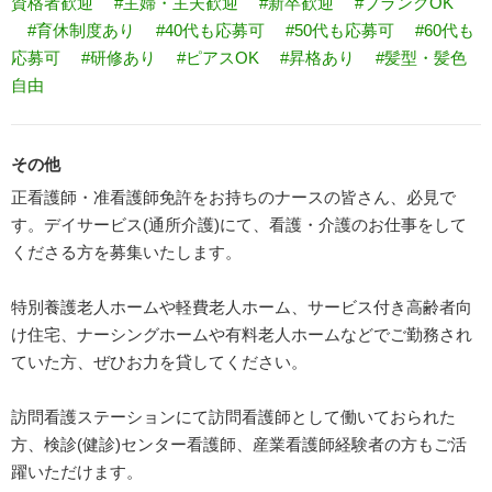
資格者歓迎
#主婦・主夫歓迎
#新卒歓迎
#ブランクOK
#育休制度あり
#40代も応募可
#50代も応募可
#60代も
応募可
#研修あり
#ピアスOK
#昇格あり
#髪型・髪色
自由
その他
正看護師・准看護師免許をお持ちのナースの皆さん、必見で
す。デイサービス(通所介護)にて、看護・介護のお仕事をして
くださる方を募集いたします。
特別養護老人ホームや軽費老人ホーム、サービス付き高齢者向
け住宅、ナーシングホームや有料老人ホームなどでご勤務され
ていた方、ぜひお力を貸してください。
訪問看護ステーションにて訪問看護師として働いておられた
方、検診(健診)センター看護師、産業看護師経験者の方もご活
躍いただけます。