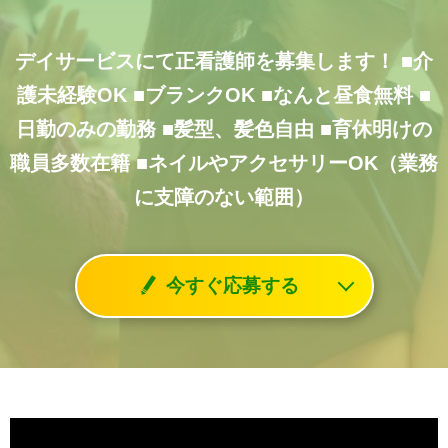
デイサービスにて正看護師を募集します！
■介
護未経験OK
■ブランクOK
■なんと昼食無料
■
日勤のみの勤務
■髪型、髪色自由
■育休明けの
職員多数在籍
■ネイルやアクセサリーOK（業務
に支障のない範囲）
今すぐ応募する