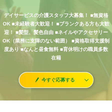
デイサービスの介護スタッフ大募集！
■無資格
OK
■未経験者大歓迎！
■ブランクある方も大歓
迎！
■髪型、髪色自由
■ネイルやアクセサリー
OK（業務に支障のない範囲）
■資格取得支援制
度あり
■なんと昼食無料
■育休明けの職員多数
在籍
今すぐ応募する