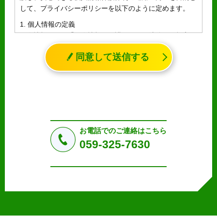
して、プライバシーポリシーを以下のように定めます。
1. 個人情報の定義
個人情報とは、「個人情報の保護に関する法律」に規定さ
れる生存する個人に関する情報であって、氏名、生年月日
同意して送信する
その他の記述等により特定の個人を識別することができる
情報（個人識別情報）を指します。
2. 個人情報の収集、利用、提供
収集した個人情報の使用目的・範囲を下記に限定し、適切
に取り扱います。応募者等の同意を事前に得た場合、又は
法令により許された場合を除き、個人情報を第三者に提供
しません。
お電話でのご連絡はこちら
a.応募者等からのお問い合わせに対応・管理するため
059-325-7630
b.本ウェブサイトにおけるサービスの提供・運用のため
c.重要なお知らせなど必要に応じたご連絡のため
d.上記の利用目的に付随する目的
3. プライバシー尊重
プライバシーを尊重し、収集した個人情報に対し、開示、
訂正、削除、利用停止を求められた時には、合理的な期