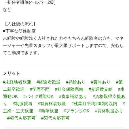
・初任者研修(ヘルパー2級)
など
【入社後の流れ】
■丁寧な研修制度
未経験や経験浅く入社された方やもちろん経験者の方も、マネ
ージャーや先輩スタッフが最大限サポートしますので、安心し
てご勤務できます。
メリット
#未経験者歓迎
#経験者歓迎
#昇給あり
#賞与あり
#第
二新卒歓迎
#学歴不問
#社会保険完備
#交通費支給
#車
通勤OK
#バイク通勤OK
#食事補助あり
#資格取得支援あ
り
#制服貸与
#有資格者歓迎
#残業月平均20時間以内
#
主婦・主夫歓迎
#新卒歓迎
#ブランクOK
#育休制度あり
#40代も応募可
#50代も応募可