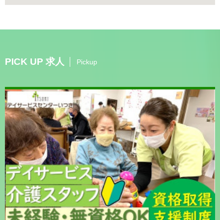
PICK UP 求人
Pickup