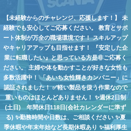
【未経験からのチャレンジ、応援します！】
未
経験でも安心してご応募ください。
教育とサポ
ート体制が万全の職場環境です！
スキルアップ
やキャリアアップも目指せます！
『安定した企
業に転職したい』と思っている方是非ご応募く
ださい。
主婦や体を動かすことが好きな女性も
多数活躍中！
「あいち女性輝きカンパニー」に
認証されました！
✅軽い製品を扱う作業なので
重いものはほとんどありません！
✨週休2日制
(土日) 年間休日118日(会社カレンダーに準ず
る)
✨勤務時間や日数は、ご相談ください
✨夏
季休暇や年末年始など長期休暇あり
✨福利厚生