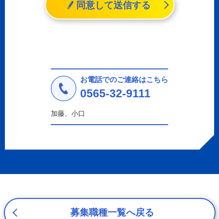
同意して送信する
その他の記述等により特定の個人を識別することができる
情報（個人識別情報）を指します。
2. 個人情報の収集、利用、提供
収集した個人情報の使用目的・範囲を下記に限定し、適切
に取り扱います。応募者等の同意を事前に得た場合、又は
法令により許された場合を除き、個人情報を第三者に提供
しません。
お電話でのご連絡はこちら
a.応募者等からのお問い合わせに対応・管理するため
0565-32-9111
b.本ウェブサイトにおけるサービスの提供・運用のため
c.重要なお知らせなど必要に応じたご連絡のため
加藤、小口
d.上記の利用目的に付随する目的
3. プライバシー尊重
プライバシーを尊重し、収集した個人情報に対し、開示、
訂正、削除、利用停止を求められた時には、合理的な期
間、妥当な範囲内でこれに応じます。
4. 法令等の遵守
応募者等の個人情報の取得、利用その他一切の取り扱いに
ついて、個人情報の保護に関する法律、その他の関連法
募集職種一覧へ戻る