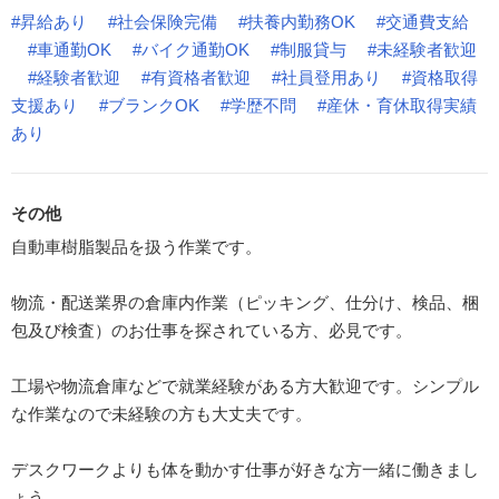
#昇給あり
#社会保険完備
#扶養内勤務OK
#交通費支給
#車通勤OK
#バイク通勤OK
#制服貸与
#未経験者歓迎
#経験者歓迎
#有資格者歓迎
#社員登用あり
#資格取得
支援あり
#ブランクOK
#学歴不問
#産休・育休取得実績
あり
その他
自動車樹脂製品を扱う作業です。
物流・配送業界の倉庫内作業（ピッキング、仕分け、検品、梱
包及び検査）のお仕事を探されている方、必見です。
工場や物流倉庫などで就業経験がある方大歓迎です。シンプル
な作業なので未経験の方も大丈夫です。
デスクワークよりも体を動かす仕事が好きな方一緒に働きまし
ょう。