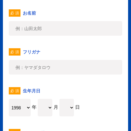
お名前
必 須
フリガナ
必 須
生年月日
必 須
年
月
日