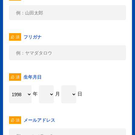
フリガナ
必 須
生年月日
必 須
年
月
日
メールアドレス
必 須