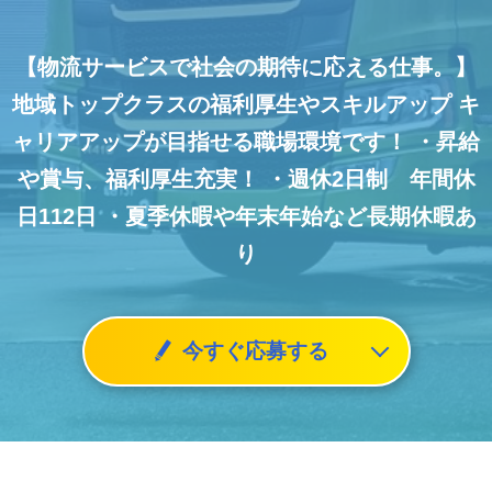
【物流サービスで社会の期待に応える仕事。】
地域トップクラスの福利厚生やスキルアップ
キ
ャリアアップが目指せる職場環境です！
・昇給
や賞与、福利厚生充実！
・週休2日制 年間休
日112日
・夏季休暇や年末年始など長期休暇あ
り
今すぐ応募する