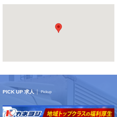
PICK UP 求人
Pickup