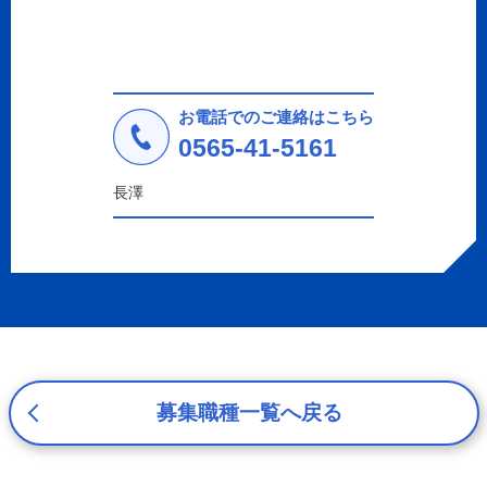
2. 個人情報の収集、利用、提供
収集した個人情報の使用目的・範囲を下記に限定し、適切
に取り扱います。応募者等の同意を事前に得た場合、又は
法令により許された場合を除き、個人情報を第三者に提供
しません。
お電話でのご連絡はこちら
a.応募者等からのお問い合わせに対応・管理するため
0565-41-5161
b.本ウェブサイトにおけるサービスの提供・運用のため
c.重要なお知らせなど必要に応じたご連絡のため
長澤
d.上記の利用目的に付随する目的
3. プライバシー尊重
プライバシーを尊重し、収集した個人情報に対し、開示、
訂正、削除、利用停止を求められた時には、合理的な期
間、妥当な範囲内でこれに応じます。
4. 法令等の遵守
応募者等の個人情報の取得、利用その他一切の取り扱いに
ついて、個人情報の保護に関する法律、その他の関連法
募集職種一覧へ戻る
令、及び本プライバシーポリシーを遵守します。
5. 安全管理措置