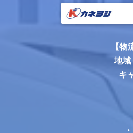
【物
地域
キ
・