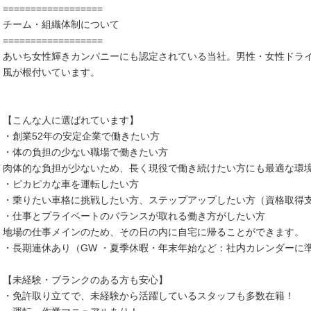
==================
チーム・組織体制について
==================
あいち女性輝きカンパニーにも認定されている当社。男性・女性ドラ
風が根付いています。
【こんな人に選ばれています】
・創業52年の安定企業で働きたい方
・体の負担の少ない職場で働きたい方
肉体的な負担が少ないため、長く現役で働き続けたい方にも最適な環
・ピカピカな車を運転したい方
・乗りたい車格に挑戦したい方、ステップアップしたい方（資格取得
・仕事とプライベートのバランスが取れる働き方がしたい方
地場の仕事メインのため、その日の内に自宅に帰ることができます。
・長期連休あり（GW ・夏季休暇・年末年始など：社内カレンダー
【未経験・ブランクのある方も安心】
・免許取り立てで、未経験から活躍しているスタッフも多数在籍！