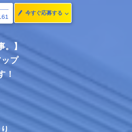
今すぐ応募する
161
事。】
アップ
す！
あり