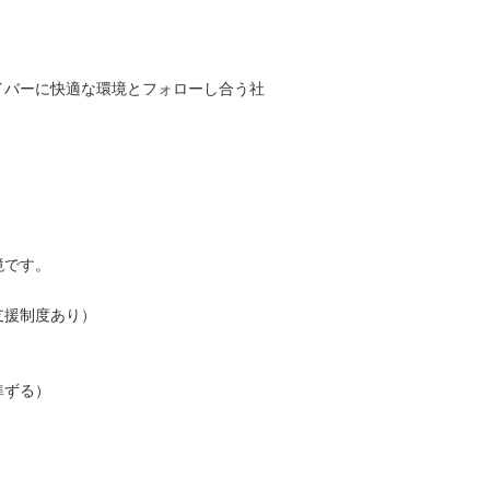
イバーに快適な環境とフォローし合う社
境です。
支援制度あり）
に準ずる）