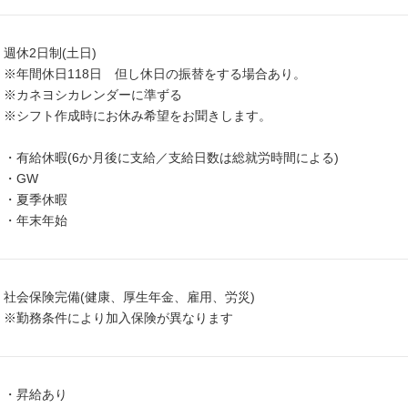
週休2日制(土日)
※年間休日118日 但し休日の振替をする場合あり。
※カネヨシカレンダーに準ずる
※シフト作成時にお休み希望をお聞きします。
・有給休暇(6か月後に支給／支給日数は総就労時間による)
・GW
・夏季休暇
・年末年始
社会保険完備(健康、厚生年金、雇用、労災)
※勤務条件により加入保険が異なります
・昇給あり