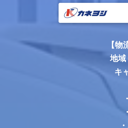
【物
地域
キ
・