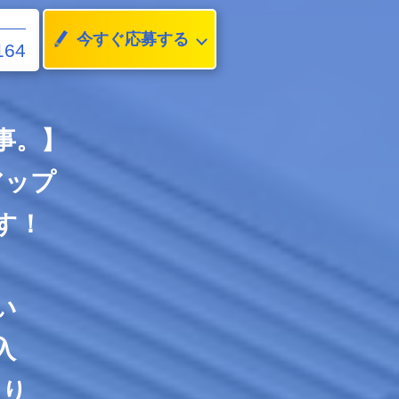
今すぐ応募する
164
事。】
アップ
す！
い
入
あり