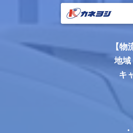
【物
地域
キ
・