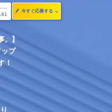
今すぐ応募する
161
事。】
アップ
す！
あり