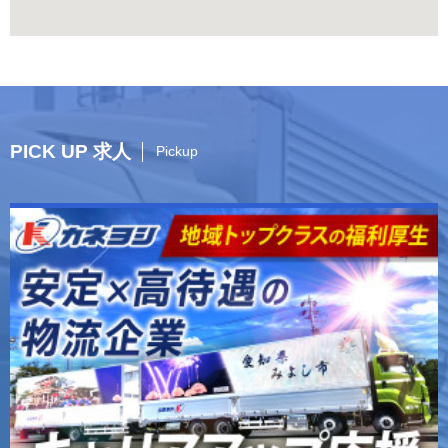
PICK UP 求人
Pickup