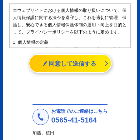
本ウェブサイトにおける個人情報の取り扱いについて、個
人情報保護に関する法令を遵守し、これを適切に管理、保
護し、安心できる個人情報保護体制の運用・向上を目的と
して、プライバシーポリシーを以下のように定めます。
1. 個人情報の定義
個人情報とは、「個人情報の保護に関する法律」に規定さ
れる生存する個人に関する情報であって、氏名、生年月日
同意して送信する
その他の記述等により特定の個人を識別することができる
情報（個人識別情報）を指します。
2. 個人情報の収集、利用、提供
収集した個人情報の使用目的・範囲を下記に限定し、適切
に取り扱います。応募者等の同意を事前に得た場合、又は
法令により許された場合を除き、個人情報を第三者に提供
しません。
お電話でのご連絡はこちら
a.応募者等からのお問い合わせに対応・管理するため
0565-41-5164
b.本ウェブサイトにおけるサービスの提供・運用のため
c.重要なお知らせなど必要に応じたご連絡のため
加藤、植田
d.上記の利用目的に付随する目的