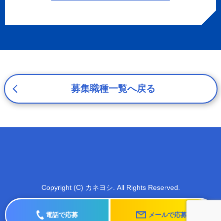
3. プライバシー尊重
プライバシーを尊重し、収集した個人情報に対し、開示、
訂正、削除、利用停止を求められた時には、合理的な期
間、妥当な範囲内でこれに応じます。
4. 法令等の遵守
応募者等の個人情報の取得、利用その他一切の取り扱いに
ついて、個人情報の保護に関する法律、その他の関連法
募集職種一覧へ戻る
令、及び本プライバシーポリシーを遵守します。
5. 安全管理措置
応募者等の個人情報を正確かつ最新の内容に保つよう努め
るとともに、不正なアクセス、改ざん、漏えい、滅失及び
毀損から保護するため、必要な安全管理措置を講じます。
6. Cookieについて
本ウェブサイトでは、一部のコンテンツにおいてCookieを
Copyright (C) カネヨシ. All Rights Reserved.
利用しています。 Cookieとは、webコンテンツへのアク
セスに関する情報であり、氏名・メールアドレス・住所・
電話番号は含まれません。また、お使いのブラウザ設定か
電話で応募
メールで応募