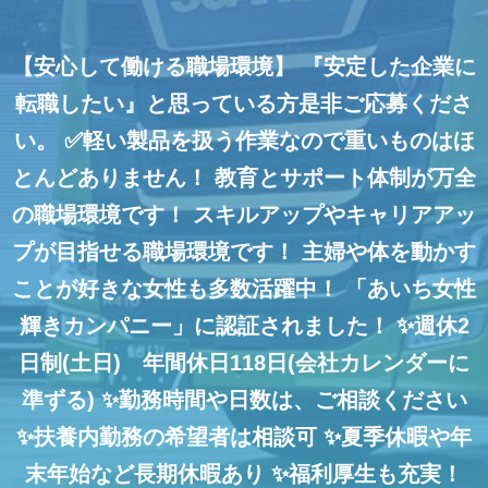
【安心して働ける職場環境】
『安定した企業に
転職したい』と思っている方是非ご応募くださ
い。
✅軽い製品を扱う作業なので重いものはほ
とんどありません！
教育とサポート体制が万全
の職場環境です！
スキルアップやキャリアアッ
プが目指せる職場環境です！
主婦や体を動かす
ことが好きな女性も多数活躍中！
「あいち女性
輝きカンパニー」に認証されました！
✨週休2
日制(土日) 年間休日118日(会社カレンダーに
準ずる)
✨勤務時間や日数は、ご相談ください
✨扶養内勤務の希望者は相談可
✨夏季休暇や年
末年始など長期休暇あり
✨福利厚生も充実！