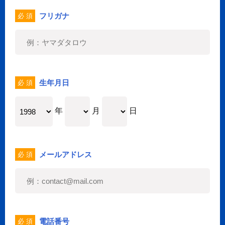
フリガナ
必 須
生年月日
必 須
年
月
日
メールアドレス
必 須
電話番号
必 須