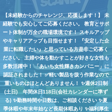
【未経験からのチャレンジ、応援します！】
未
経験でも安心してご応募ください。
教育とサポ
ート体制が万全の職場環境です！
スキルアップ
やキャリアアップも目指せます！
『安定した企
業に転職したい』と思っている方是非ご応募く
ださい。
主婦や体を動かすことが好きな女性も
多数活躍中！
「あいち女性輝きカンパニー」に
認証されました！
✅軽い製品を扱う作業なので
重いものはほとんどありません！
✨週休2日制
(土日) 年間休日118日(会社カレンダーに準ず
る)
✨勤務時間や日数は、ご相談ください
✨夏
季休暇や年末年始など長期休暇あり
✨福利厚生