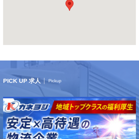
PICK UP 求人
Pickup