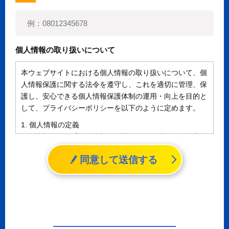
個人情報の取り扱いについて
本ウェブサイトにおける個人情報の取り扱いについて、個
人情報保護に関する法令を遵守し、これを適切に管理、保
護し、安心できる個人情報保護体制の運用・向上を目的と
して、プライバシーポリシーを以下のように定めます。
1. 個人情報の定義
個人情報とは、「個人情報の保護に関する法律」に規定さ
れる生存する個人に関する情報であって、氏名、生年月日
同意して送信する
その他の記述等により特定の個人を識別することができる
情報（個人識別情報）を指します。
2. 個人情報の収集、利用、提供
収集した個人情報の使用目的・範囲を下記に限定し、適切
に取り扱います。応募者等の同意を事前に得た場合、又は
法令により許された場合を除き、個人情報を第三者に提供