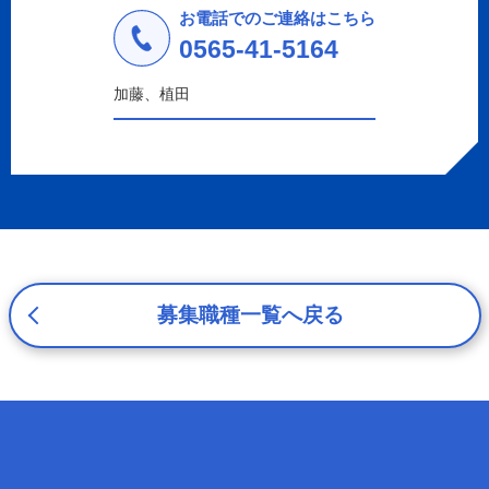
しません。
お電話でのご連絡はこちら
a.応募者等からのお問い合わせに対応・管理するため
0565-41-5164
b.本ウェブサイトにおけるサービスの提供・運用のため
c.重要なお知らせなど必要に応じたご連絡のため
加藤、植田
d.上記の利用目的に付随する目的
3. プライバシー尊重
プライバシーを尊重し、収集した個人情報に対し、開示、
訂正、削除、利用停止を求められた時には、合理的な期
間、妥当な範囲内でこれに応じます。
4. 法令等の遵守
応募者等の個人情報の取得、利用その他一切の取り扱いに
ついて、個人情報の保護に関する法律、その他の関連法
募集職種一覧へ戻る
令、及び本プライバシーポリシーを遵守します。
5. 安全管理措置
応募者等の個人情報を正確かつ最新の内容に保つよう努め
るとともに、不正なアクセス、改ざん、漏えい、滅失及び
毀損から保護するため、必要な安全管理措置を講じます。
6. Cookieについて