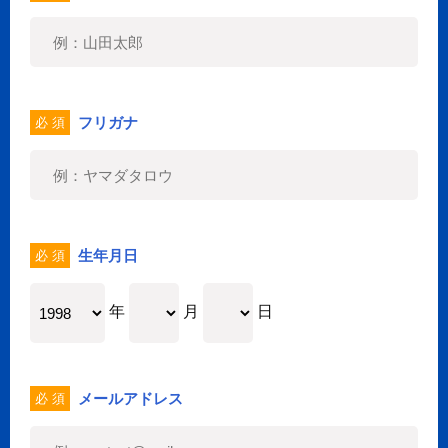
フリガナ
必 須
生年月日
必 須
年
月
日
メールアドレス
必 須