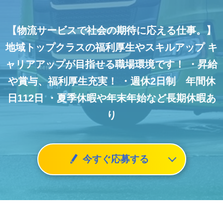
【物流サービスで社会の期待に応える仕事。】
地域トップクラスの福利厚生やスキルアップ
キ
ャリアアップが目指せる職場環境です！
・昇給
や賞与、福利厚生充実！
・週休2日制 年間休
日112日
・夏季休暇や年末年始など長期休暇あ
り
今すぐ応募する