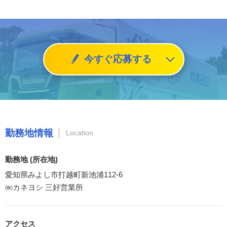
今すぐ応募する
勤務地情報
Location
勤務地 (所在地)
愛知県みよし市打越町新池浦112-6
㈱カネヨシ 三好営業所
アクセス