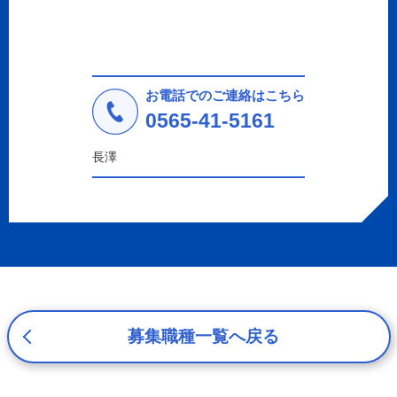
2. 個人情報の収集、利用、提供
収集した個人情報の使用目的・範囲を下記に限定し、適切
に取り扱います。応募者等の同意を事前に得た場合、又は
法令により許された場合を除き、個人情報を第三者に提供
しません。
お電話でのご連絡はこちら
a.応募者等からのお問い合わせに対応・管理するため
0565-41-5161
b.本ウェブサイトにおけるサービスの提供・運用のため
c.重要なお知らせなど必要に応じたご連絡のため
長澤
d.上記の利用目的に付随する目的
3. プライバシー尊重
プライバシーを尊重し、収集した個人情報に対し、開示、
訂正、削除、利用停止を求められた時には、合理的な期
間、妥当な範囲内でこれに応じます。
4. 法令等の遵守
応募者等の個人情報の取得、利用その他一切の取り扱いに
ついて、個人情報の保護に関する法律、その他の関連法
募集職種一覧へ戻る
令、及び本プライバシーポリシーを遵守します。
5. 安全管理措置