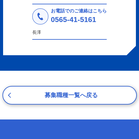
法令により許された場合を除き、個人情報を第三者に提供
しません。
お電話でのご連絡はこちら
a.応募者等からのお問い合わせに対応・管理するため
0565-41-5161
b.本ウェブサイトにおけるサービスの提供・運用のため
c.重要なお知らせなど必要に応じたご連絡のため
長澤
d.上記の利用目的に付随する目的
3. プライバシー尊重
プライバシーを尊重し、収集した個人情報に対し、開示、
訂正、削除、利用停止を求められた時には、合理的な期
間、妥当な範囲内でこれに応じます。
4. 法令等の遵守
応募者等の個人情報の取得、利用その他一切の取り扱いに
ついて、個人情報の保護に関する法律、その他の関連法
募集職種一覧へ戻る
令、及び本プライバシーポリシーを遵守します。
5. 安全管理措置
応募者等の個人情報を正確かつ最新の内容に保つよう努め
るとともに、不正なアクセス、改ざん、漏えい、滅失及び
毀損から保護するため、必要な安全管理措置を講じます。