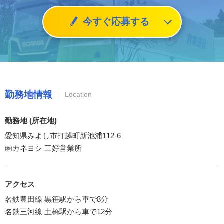
今すぐ応募する
勤務地情報
Location
勤務地 (所在地)
愛知県みよし市打越町新池浦112-6
㈱カネヨシ 三好営業所
アクセス
名鉄豊田線 黒笹駅から車で8分
名鉄三河線 土橋駅から車で12分