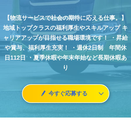
【物流サービスで社会の期待に応える仕事。】
地域トップクラスの福利厚生やスキルアップ
キ
ャリアアップが目指せる職場環境です！
・昇給
や賞与、福利厚生充実！
・週休2日制 年間休
日112日
・夏季休暇や年末年始など長期休暇あ
り
今すぐ応募する