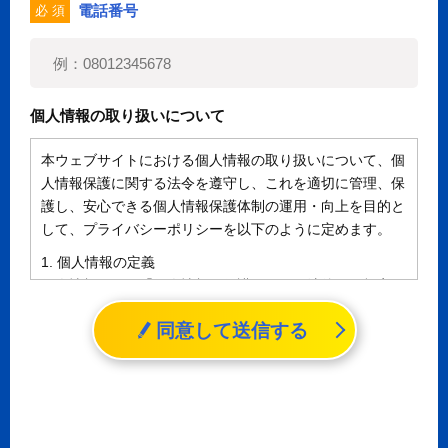
電話番号
必 須
個人情報の取り扱いについて
本ウェブサイトにおける個人情報の取り扱いについて、個
人情報保護に関する法令を遵守し、これを適切に管理、保
護し、安心できる個人情報保護体制の運用・向上を目的と
して、プライバシーポリシーを以下のように定めます。
1. 個人情報の定義
個人情報とは、「個人情報の保護に関する法律」に規定さ
れる生存する個人に関する情報であって、氏名、生年月日
同意して送信する
その他の記述等により特定の個人を識別することができる
情報（個人識別情報）を指します。
2. 個人情報の収集、利用、提供
収集した個人情報の使用目的・範囲を下記に限定し、適切
に取り扱います。応募者等の同意を事前に得た場合、又は