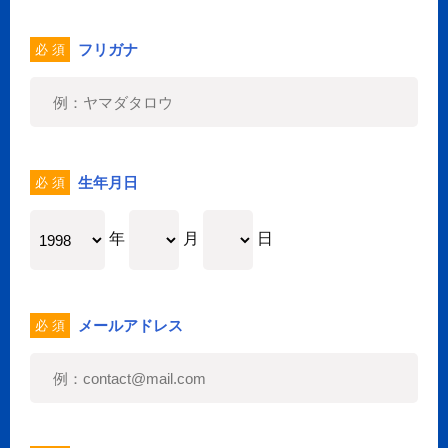
フリガナ
必 須
生年月日
必 須
年
月
日
メールアドレス
必 須