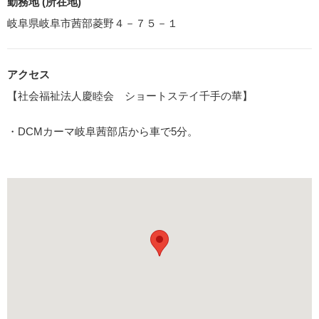
勤務地 (所在地)
岐阜県岐阜市茜部菱野４－７５－１
アクセス
【社会福祉法人慶睦会 ショートステイ千手の華】
・DCMカーマ岐阜茜部店から車で5分。