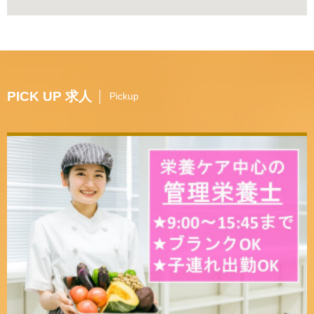
PICK UP 求人
Pickup