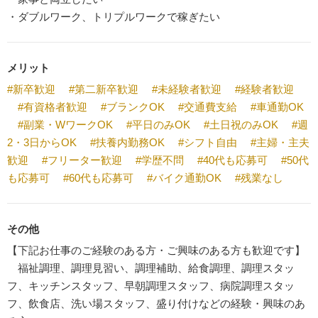
・ダブルワーク、トリプルワークで稼ぎたい
メリット
#新卒歓迎
#第二新卒歓迎
#未経験者歓迎
#経験者歓迎
#有資格者歓迎
#ブランクOK
#交通費支給
#車通勤OK
#副業・WワークOK
#平日のみOK
#土日祝のみOK
#週
2・3日からOK
#扶養内勤務OK
#シフト自由
#主婦・主夫
歓迎
#フリーター歓迎
#学歴不問
#40代も応募可
#50代
も応募可
#60代も応募可
#バイク通勤OK
#残業なし
その他
【下記お仕事のご経験のある方・ご興味のある方も歓迎です】
福祉調理、調理見習い、調理補助、給食調理、調理スタッ
フ、キッチンスタッフ、早朝調理スタッフ、病院調理スタッ
フ、飲食店、洗い場スタッフ、盛り付けなどの経験・興味のあ