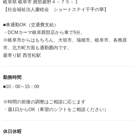
岐阜県 岐阜市 茜部菱野４－７５－１
【社会福祉法人慶睦会 ショートステイ千手の華】
■車通勤OK（交通費支給）
・DCMカーマ岐阜茜部店から車で5分。
※岐阜市からはもちろん、大垣市、瑞穂市、岐阜市、各務原
市、北方町方面も通勤圏内です。
最寄り駅 西笠松駅
勤務時間
■10：00～15：00
※時間の前後の調整はご相談に応じます
・週1日からOK（希望のシフトをご相談ください）
休日休暇