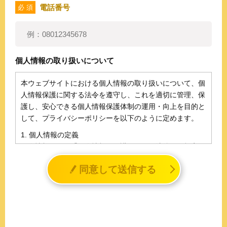
電話番号
必 須
個人情報の取り扱いについて
本ウェブサイトにおける個人情報の取り扱いについて、個
人情報保護に関する法令を遵守し、これを適切に管理、保
護し、安心できる個人情報保護体制の運用・向上を目的と
して、プライバシーポリシーを以下のように定めます。
1. 個人情報の定義
個人情報とは、「個人情報の保護に関する法律」に規定さ
れる生存する個人に関する情報であって、氏名、生年月日
同意して送信する
その他の記述等により特定の個人を識別することができる
情報（個人識別情報）を指します。
2. 個人情報の収集、利用、提供
収集した個人情報の使用目的・範囲を下記に限定し、適切
に取り扱います。応募者等の同意を事前に得た場合、又は