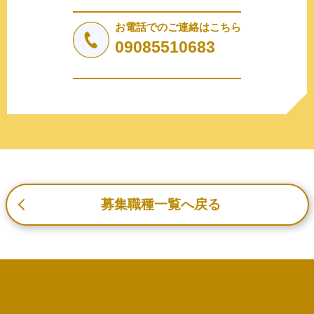
法令により許された場合を除き、個人情報を第三者に提供
しません。
お電話でのご連絡はこちら
a.応募者等からのお問い合わせに対応・管理するため
09085510683
b.本ウェブサイトにおけるサービスの提供・運用のため
c.重要なお知らせなど必要に応じたご連絡のため
d.上記の利用目的に付随する目的
3. プライバシー尊重
プライバシーを尊重し、収集した個人情報に対し、開示、
訂正、削除、利用停止を求められた時には、合理的な期
間、妥当な範囲内でこれに応じます。
4. 法令等の遵守
応募者等の個人情報の取得、利用その他一切の取り扱いに
募集職種一覧へ戻る
ついて、個人情報の保護に関する法律、その他の関連法
令、及び本プライバシーポリシーを遵守します。
5. 安全管理措置
応募者等の個人情報を正確かつ最新の内容に保つよう努め
るとともに、不正なアクセス、改ざん、漏えい、滅失及び
毀損から保護するため、必要な安全管理措置を講じます。