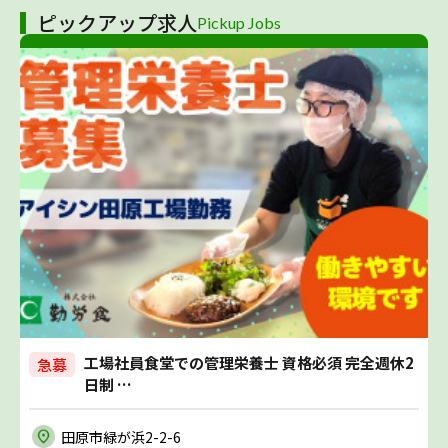
ピックアップ求人
Pickup Jobs
工場社員食堂での管理栄養士 資格必須 完全週休2
急募
日制 …
田原市緑が浜2-2-6