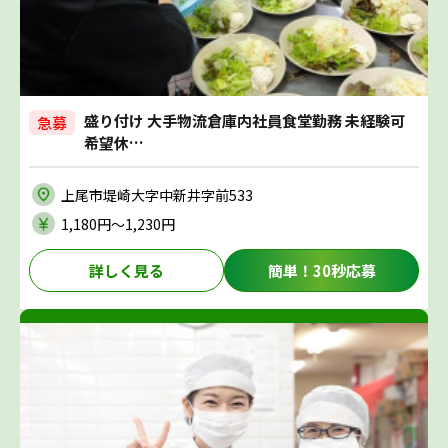
盛り付け 大手物流倉庫内社員食堂勤務 未経験可
急募
希望休…
上尾市堤崎大字中新井字前533
1,180円〜1,230円
詳しく見る
簡単！30秒応募