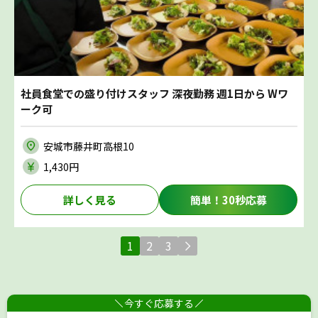
社員食堂での盛り付けスタッフ 深夜勤務 週1日から Wワ
ーク可
安城市藤井町高根10
1,430円
詳しく見る
簡単！30秒応募
1
2
3
今すぐ応募する