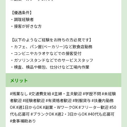
【優遇条件】
・調理経験者
・接客が好きな方
【以下のようなご経験をお持ちの方必見です】
・カフェ、パン屋(べーカリー)など飲食店勤務
・コンビニやカラオケなどでの接客受付
・ガソリンスタンドなどでのサービススタッフ
・検査、検品や梱包、仕分けなど工場内作業
メリット
#残業なし
#交通費支給
#主婦・主夫歓迎
#学歴不問
#未経験
者歓迎
#経験者歓迎
#有資格者歓迎
#制服貸与
#扶養内勤務
OK
#週1日からOK
#副業・WワークOK
#フリーター歓迎
#50
代も応募可
#ブランクOK
#週2・3日からOK
#40代も応募可
#食事補助あり