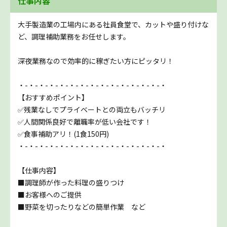
仕事内容
大手製造業の工場内にある社員食堂で、カットや盛り付けな
ど、調理補助業務をお任せします。
深夜業務なので効率的に稼ぎたい方にピッタリ！
・-・-・-・-・-・-・-・-・-・-・-・-・-・-・
【おすすめポイント】
✅残業なしでプライベートとの両立もバッチリ
✅人間関係良好で離職率が低い会社です！
✅食事補助アリ！(1食150円)
・-・-・-・-・-・-・-・-・-・-・-・-・-・-・
【仕事内容】
■調理師が作った料理の盛りつけ
■お客様へのご提供
■野菜を切ったりなどの簡単作業 など