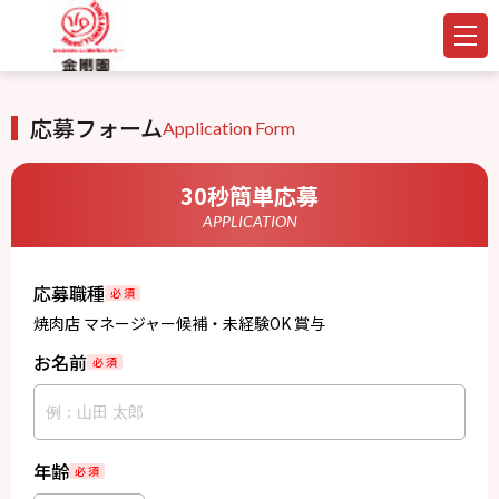
応募フォーム
Application Form
30秒簡単応募
APPLICATION
応募職種
必 須
焼肉店 マネージャー候補・未経験OK 賞与
お名前
必 須
年齢
必 須