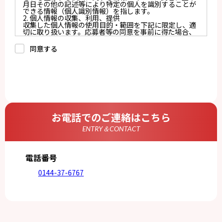
月日その他の記述等により特定の個人を識別することが
できる情報（個人識別情報）を指します。
2. 個人情報の収集、利用、提供
収集した個人情報の使用目的・範囲を下記に限定し、適
切に取り扱います。応募者等の同意を事前に得た場合、
又は法令により許された場合を除き、個人情報を第三者
に提供しません。
同意する
a.応募者等からのお問い合わせに対応・管理するため
b.本ウェブサイトにおけるサービスの提供・運用のため
c.重要なお知らせなど必要に応じたご連絡のため
d.上記の利用目的に付随する目的
3. プライバシー尊重
プライバシーを尊重し、収集した個人情報に対し、開
示、訂正、削除、利用停止を求められた時には、合理的
な期間、妥当な範囲内でこれに応じます。
4. 法令等の遵守
応募者等の個人情報の取得、利用その他一切の取り扱い
お電話でのご連絡はこちら
について、個人情報の保護に関する法律、その他の関連
法令、及び本プライバシーポリシーを遵守します。
ENTRY＆CONTACT
5. 安全管理措置
応募者等の個人情報を正確かつ最新の内容に保つよう努
めるとともに、不正なアクセス、改ざん、漏えい、滅失
及び毀損から保護するため、必要な安全管理措置を講じ
電話番号
ます。
6. Cookieについて
0144-37-6767
本ウェブサイトでは、一部のコンテンツにおいてCookie
を利用しています。 Cookieとは、webコンテンツへの
アクセスに関する情報であり、氏名・メールアドレス・
住所・電話番号は含まれません。また、お使いのブラウ
ザ設定からCookieを無効にすることが可能です。
7. アクセス解析ツールについて
本ウェブサイトでは、Google LLCが提供するアクセス解