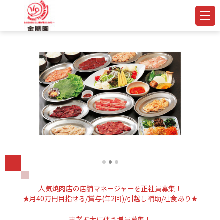
人気焼肉店の店舗マネージャーを正社員募集！
★月40万円目指せる/賞与(年2回)/引越し補助/社食あり★
事業拡大に伴う増員募集！