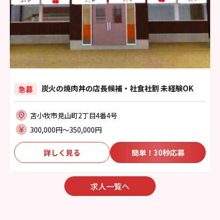
炭火の焼肉丼の店長候補・社食社割 未経験OK
急募
苫小牧市見山町2丁目4番4号
300,000円〜350,000円
詳しく見る
簡単！30秒応募
求人一覧へ