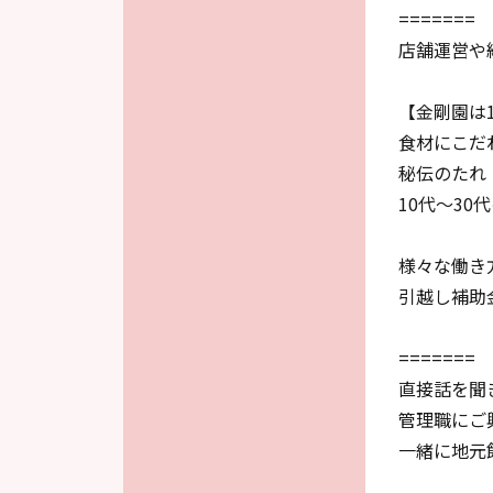
=======
店舗運営や
【金剛園は1
食材にこだ
秘伝のたれ
10代～3
様々な働き
引越し補助
=======
直接話を聞
管理職にご
一緒に地元