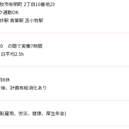
牧市有明町 2丁目10番地23
ク通勤OK
井駅 青葉駅 苫小牧駅
0:30 の間で実働7時間
日平均2.5h
月6休
月後、計画有給消化あり
備(雇用、労災、健康、厚生年金)