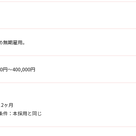
め無期雇用。
00円〜400,000円
12ヶ月
条件：本採用と同じ