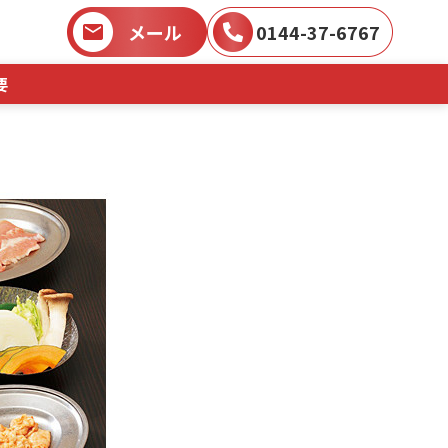
メール
0144-37-6767
要