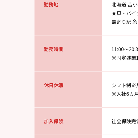
勤務地
北海道 苫小
★車・バイ
最寄り駅 糸
勤務時間
11:00～2
※固定残業1
休日休暇
シフト制※
※入社6カ
加入保険
社会保険完