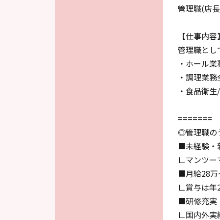
管理職(店
【仕事内容
管理職とし
・ホール業
・調理業務
・食品衛生
=======
◎管理職の
■未経験・
∟マンツー
■月給28万
∟賞与は年
■研修充実
∟国内外実