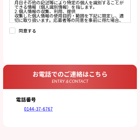
月日その他の記述等により特定の個人を識別することが
できる情報（個人識別情報）を指します。
2. 個人情報の収集、利用、提供
収集した個人情報の使用目的・範囲を下記に限定し、適
切に取り扱います。応募者等の同意を事前に得た場合、
又は法令により許された場合を除き、個人情報を第三者
に提供しません。
同意する
a.応募者等からのお問い合わせに対応・管理するため
b.本ウェブサイトにおけるサービスの提供・運用のため
c.重要なお知らせなど必要に応じたご連絡のため
d.上記の利用目的に付随する目的
3. プライバシー尊重
プライバシーを尊重し、収集した個人情報に対し、開
示、訂正、削除、利用停止を求められた時には、合理的
な期間、妥当な範囲内でこれに応じます。
4. 法令等の遵守
応募者等の個人情報の取得、利用その他一切の取り扱い
お電話でのご連絡はこちら
について、個人情報の保護に関する法律、その他の関連
法令、及び本プライバシーポリシーを遵守します。
ENTRY＆CONTACT
5. 安全管理措置
応募者等の個人情報を正確かつ最新の内容に保つよう努
めるとともに、不正なアクセス、改ざん、漏えい、滅失
及び毀損から保護するため、必要な安全管理措置を講じ
電話番号
ます。
6. Cookieについて
0144-37-6767
本ウェブサイトでは、一部のコンテンツにおいてCookie
を利用しています。 Cookieとは、webコンテンツへの
アクセスに関する情報であり、氏名・メールアドレス・
住所・電話番号は含まれません。また、お使いのブラウ
ザ設定からCookieを無効にすることが可能です。
7. アクセス解析ツールについて
本ウェブサイトでは、Google LLCが提供するアクセス解