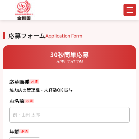
応募フォーム
Application Form
30秒簡単応募
APPLICATION
応募職種
必 須
焼肉店の管理職・未経験OK 賞与
お名前
必 須
年齢
必 須