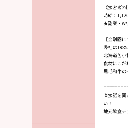
《接客 給料
時給：1,12
★副業・W
【金剛園に
弊社は198
北海道苫小
食材にこだ
黒毛和牛の
========
直接話を聞
い！
地元飲食チ