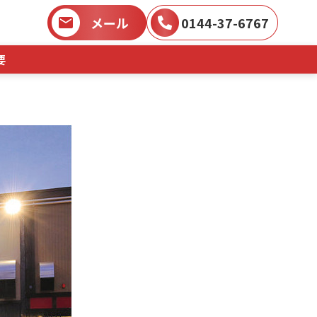
メール
0144-37-6767
要