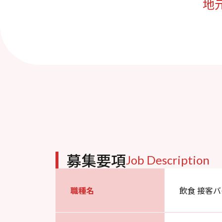
地
募集要項
Job Description
職種名
飲食 接客バ