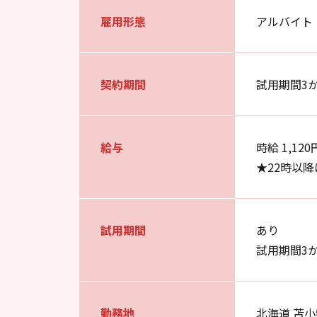
雇用形態
アルバイト
契約期間
試用期間3
給与
時給 1,120
★22時以
試用期間
あり
試用期間3
勤務地
北海道 苫小