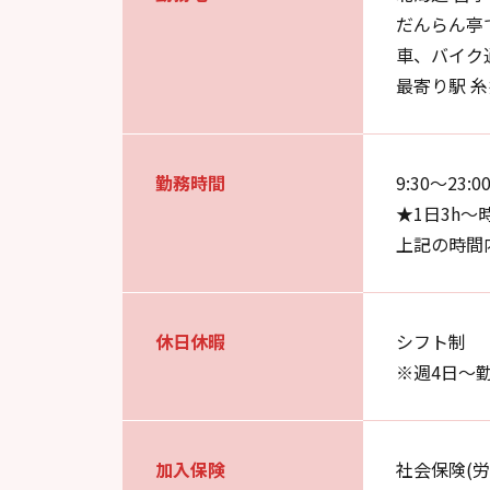
だんらん亭
車、バイク
最寄り駅 糸
勤務時間
9:30～2
★1日3h～
上記の時間
休日休暇
シフト制
※週4日～
加入保険
社会保険(