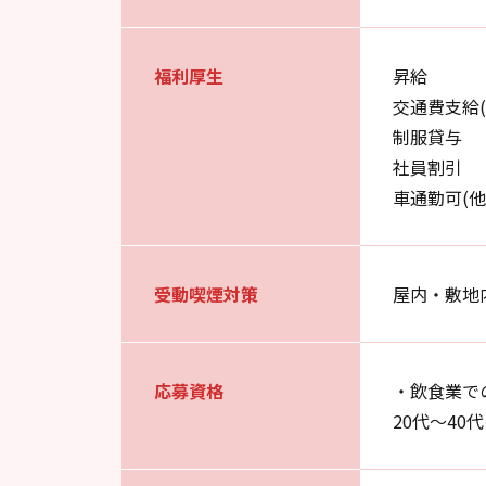
福利厚生
昇給
交通費支給(
制服貸与
社員割引
車通勤可(
受動喫煙対策
屋内・敷地
応募資格
・飲食業で
20代～4