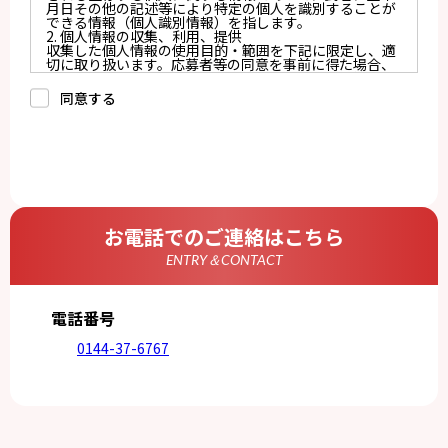
月日その他の記述等により特定の個人を識別することが
できる情報（個人識別情報）を指します。
2. 個人情報の収集、利用、提供
収集した個人情報の使用目的・範囲を下記に限定し、適
切に取り扱います。応募者等の同意を事前に得た場合、
又は法令により許された場合を除き、個人情報を第三者
に提供しません。
同意する
a.応募者等からのお問い合わせに対応・管理するため
b.本ウェブサイトにおけるサービスの提供・運用のため
c.重要なお知らせなど必要に応じたご連絡のため
d.上記の利用目的に付随する目的
3. プライバシー尊重
プライバシーを尊重し、収集した個人情報に対し、開
示、訂正、削除、利用停止を求められた時には、合理的
な期間、妥当な範囲内でこれに応じます。
4. 法令等の遵守
応募者等の個人情報の取得、利用その他一切の取り扱い
お電話でのご連絡はこちら
について、個人情報の保護に関する法律、その他の関連
法令、及び本プライバシーポリシーを遵守します。
ENTRY＆CONTACT
5. 安全管理措置
応募者等の個人情報を正確かつ最新の内容に保つよう努
めるとともに、不正なアクセス、改ざん、漏えい、滅失
及び毀損から保護するため、必要な安全管理措置を講じ
電話番号
ます。
6. Cookieについて
0144-37-6767
本ウェブサイトでは、一部のコンテンツにおいてCookie
を利用しています。 Cookieとは、webコンテンツへの
アクセスに関する情報であり、氏名・メールアドレス・
住所・電話番号は含まれません。また、お使いのブラウ
ザ設定からCookieを無効にすることが可能です。
7. アクセス解析ツールについて
本ウェブサイトでは、Google LLCが提供するアクセス解