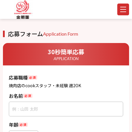
応募フォーム
Application Form
30秒簡単応募
APPLICATION
応募職種
必 須
焼肉店のcookスタッフ・未経験 週2OK
お名前
必 須
年齢
必 須