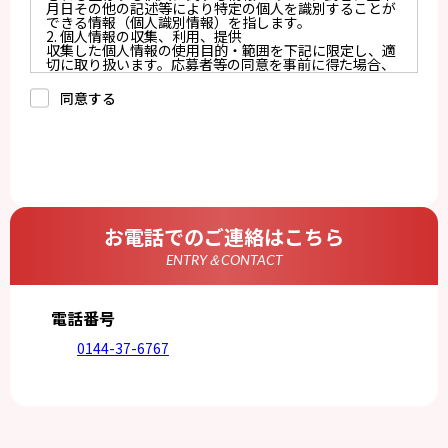
月日その他の記述等により特定の個人を識別することが
できる情報（個人識別情報）を指します。
2. 個人情報の収集、利用、提供
収集した個人情報の使用目的・範囲を下記に限定し、適
切に取り扱います。応募者等の同意を事前に得た場合、
又は法令により許された場合を除き、個人情報を第三者
に提供しません。
同意する
a.応募者等からのお問い合わせに対応・管理するため
b.本ウェブサイトにおけるサービスの提供・運用のため
c.重要なお知らせなど必要に応じたご連絡のため
d.上記の利用目的に付随する目的
3. プライバシー尊重
プライバシーを尊重し、収集した個人情報に対し、開
示、訂正、削除、利用停止を求められた時には、合理的
な期間、妥当な範囲内でこれに応じます。
4. 法令等の遵守
応募者等の個人情報の取得、利用その他一切の取り扱い
お電話でのご連絡はこちら
について、個人情報の保護に関する法律、その他の関連
法令、及び本プライバシーポリシーを遵守します。
ENTRY＆CONTACT
5. 安全管理措置
応募者等の個人情報を正確かつ最新の内容に保つよう努
めるとともに、不正なアクセス、改ざん、漏えい、滅失
及び毀損から保護するため、必要な安全管理措置を講じ
電話番号
ます。
6. Cookieについて
0144-37-6767
本ウェブサイトでは、一部のコンテンツにおいてCookie
を利用しています。 Cookieとは、webコンテンツへの
アクセスに関する情報であり、氏名・メールアドレス・
住所・電話番号は含まれません。また、お使いのブラウ
ザ設定からCookieを無効にすることが可能です。
7. アクセス解析ツールについて
本ウェブサイトでは、Google LLCが提供するアクセス解