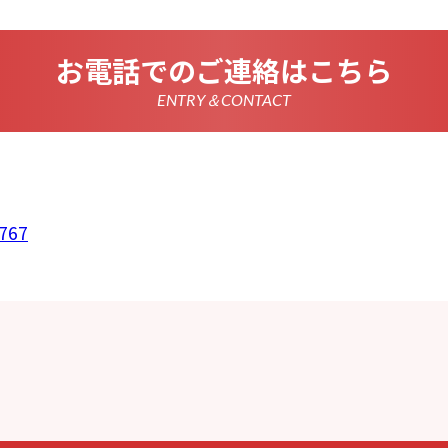
情報を正確かつ最新の内容に保つよう努めるとともに、不正な
失及び毀損から保護するため、必要な安全管理措置を講じます
いて
お電話でのご連絡はこちら
は、一部のコンテンツにおいてCookieを利用しています。 Coo
アクセスに関する情報であり、氏名・メールアドレス・住所・
使いのブラウザ設定からCookieを無効にすることが可能です
ENTRY＆CONTACT
析ツールについて
は、Google LLCが提供するアクセス解析ツール「Google
 Googleアナリティクスは、トラフィックデータの収集のために
のトラフィックデータは匿名で収集されており、個人を特定す
Cookieを無効にすることで収集を拒否することが出来ます。
ーポリシーの変更
ポリシーの内容は、法令その他本プライバシーポリシーで別段
者等に通知することなく変更することができるものとします。
767
窓口
ポリシーに関するお問い合わせは、下記までお願いいたします
767