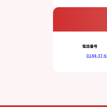
5. 安全管理措置
応募者等の個人
ん、漏えい、滅
6. Cookieにつ
本ウェブサイトで
コンテンツへの
ません。また、お
7. アクセス解
本ウェブサイトで
利用しています。
しています。こ
せん。この機能は
電話番号
8. プライバシ
本プライバシー
を除いて，応募
0144-37-6
9. お問い合わせ
本プライバシー
株式会社金剛園
電話：0144-37-6