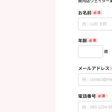
焼肉店ウェイター
お名前
必 須
年齢
必 須
歳
メールアドレス
電話番号
必 須