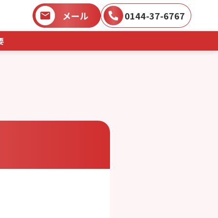
メール
0144-37-6767
要