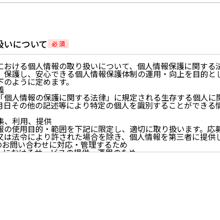
扱いについて
必 須
における個人情報の取り扱いについて、個人情報保護に関する
、保護し、安心できる個人情報保護体制の運用・向上を目的と
下のように定めます。
義
「個人情報の保護に関する法律」に規定される生存する個人に
月日その他の記述等により特定の個人を識別することができる
。
収集、利用、提供
報の使用目的・範囲を下記に限定し、適切に取り扱います。応
又は法令により許された場合を除き、個人情報を第三者に提供
らのお問い合わせに対応・管理するため
イトにおけるサービスの提供・運用のため
らせなど必要に応じたご連絡のため
的に付随する目的
尊重
尊重し、収集した個人情報に対し、開示、訂正、削除、利用停
期間、妥当な範囲内でこれに応じます。
情報の取得、利用その他一切の取り扱いについて、個人情報の
連法令、及び本プライバシーポリシーを遵守します。