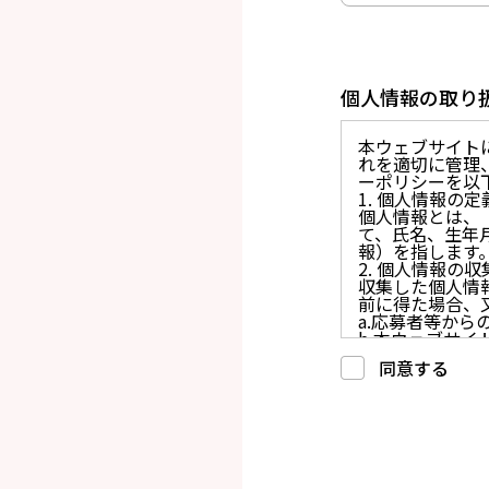
個人情報の取り
本ウェブサイト
れを適切に管理
ーポリシーを以
1. 個人情報の定
個人情報とは、
て、氏名、生年
報）を指します
2. 個人情報の
収集した個人情
前に得た場合、
a.応募者等か
b.本ウェブサ
c.重要なお知
同意する
d.上記の利用目
3. プライバシー
プライバシーを
には、合理的な
4. 法令等の遵守
応募者等の個人
律、その他の関