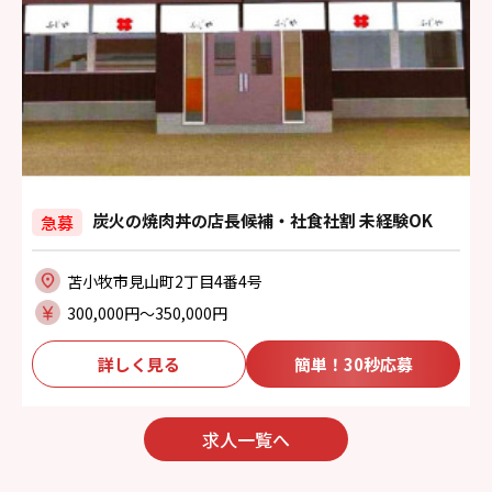
炭火の焼肉丼の店長候補・社食社割 未経験OK
急募
苫小牧市見山町2丁目4番4号
300,000円〜350,000円
詳しく見る
簡単！30秒応募
求人一覧へ