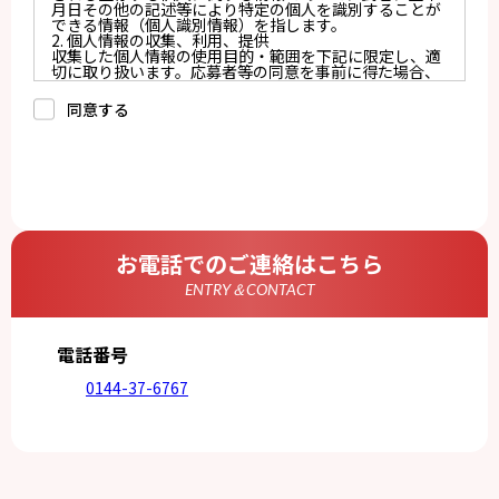
月日その他の記述等により特定の個人を識別することが
できる情報（個人識別情報）を指します。
2. 個人情報の収集、利用、提供
収集した個人情報の使用目的・範囲を下記に限定し、適
切に取り扱います。応募者等の同意を事前に得た場合、
又は法令により許された場合を除き、個人情報を第三者
に提供しません。
同意する
a.応募者等からのお問い合わせに対応・管理するため
b.本ウェブサイトにおけるサービスの提供・運用のため
c.重要なお知らせなど必要に応じたご連絡のため
d.上記の利用目的に付随する目的
3. プライバシー尊重
プライバシーを尊重し、収集した個人情報に対し、開
示、訂正、削除、利用停止を求められた時には、合理的
な期間、妥当な範囲内でこれに応じます。
4. 法令等の遵守
応募者等の個人情報の取得、利用その他一切の取り扱い
お電話でのご連絡はこちら
について、個人情報の保護に関する法律、その他の関連
法令、及び本プライバシーポリシーを遵守します。
ENTRY＆CONTACT
5. 安全管理措置
応募者等の個人情報を正確かつ最新の内容に保つよう努
めるとともに、不正なアクセス、改ざん、漏えい、滅失
及び毀損から保護するため、必要な安全管理措置を講じ
電話番号
ます。
6. Cookieについて
0144-37-6767
本ウェブサイトでは、一部のコンテンツにおいてCookie
を利用しています。 Cookieとは、webコンテンツへの
アクセスに関する情報であり、氏名・メールアドレス・
住所・電話番号は含まれません。また、お使いのブラウ
ザ設定からCookieを無効にすることが可能です。
7. アクセス解析ツールについて
本ウェブサイトでは、Google LLCが提供するアクセス解