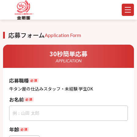
応募フォーム
Application Form
30秒簡単応募
APPLICATION
応募職種
必 須
牛タン屋の仕込みスタッフ・未経験 学生OK
お名前
必 須
年齢
必 須