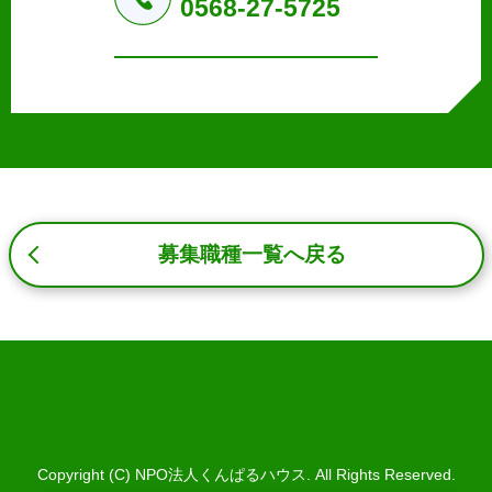
0568-27-5725
b.本ウェブサイトにおけるサービスの提供・運用のため
c.重要なお知らせなど必要に応じたご連絡のため
d.上記の利用目的に付随する目的
3. プライバシー尊重
プライバシーを尊重し、収集した個人情報に対し、開示、
訂正、削除、利用停止を求められた時には、合理的な期
間、妥当な範囲内でこれに応じます。
4. 法令等の遵守
応募者等の個人情報の取得、利用その他一切の取り扱いに
募集職種一覧へ戻る
ついて、個人情報の保護に関する法律、その他の関連法
令、及び本プライバシーポリシーを遵守します。
5. 安全管理措置
応募者等の個人情報を正確かつ最新の内容に保つよう努め
るとともに、不正なアクセス、改ざん、漏えい、滅失及び
毀損から保護するため、必要な安全管理措置を講じます。
6. Cookieについて
本ウェブサイトでは、一部のコンテンツにおいてCookieを
Copyright (C) NPO法人くんぱるハウス. All Rights Reserved.