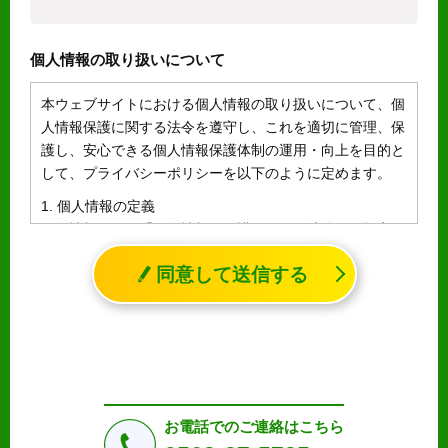
個人情報の取り扱いについて
本ウェブサイトにおける個人情報の取り扱いについて、個
人情報保護に関する法令を遵守し、これを適切に管理、保
護し、安心できる個人情報保護体制の運用・向上を目的と
して、プライバシーポリシーを以下のように定めます。
1. 個人情報の定義
個人情報とは、「個人情報の保護に関する法律」に規定さ
れる生存する個人に関する情報であって、氏名、生年月日
同意して送信する
その他の記述等により特定の個人を識別することができる
情報（個人識別情報）を指します。
2. 個人情報の収集、利用、提供
収集した個人情報の使用目的・範囲を下記に限定し、適切
に取り扱います。応募者等の同意を事前に得た場合、又は
法令により許された場合を除き、個人情報を第三者に提供
しません。
お電話でのご連絡はこちら
a.応募者等からのお問い合わせに対応・管理するため