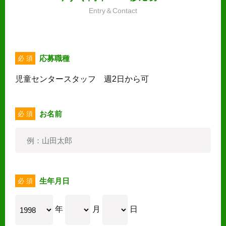
Entry＆Contact
応募職種
必 須
児童センタースタッフ 週2日から可
お名前
必 須
生年月日
必 須
年
月
日