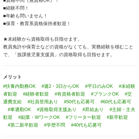
■資格不問（無資格OK）！
■経験不問！
■年齢も問いません！
■保育・教育系資格保持者歓迎！
★未経験から資格取得も目指せます。
教員免許や保育士などの資格がなくても、実務経験を積むこと
で、「放課後児童支援員」の資格取得も目指せます。
メリット
#扶養内勤務OK
#週2・3日からOK
#平日のみOK
#未経験
者歓迎
#経験者歓迎
#有資格者歓迎
#ブランクOK
#交
通費支給
#社員登用あり
#50代も応募可
#60代も応募可
#車通勤OK
#資格取得支援あり
#昇給あり
#主婦・主夫
歓迎
#副業・WワークOK
#フリーター歓迎
#新卒歓迎
#第二新卒歓迎
#学歴不問
#40代も応募可