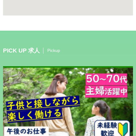
PICK UP 求人
Pickup