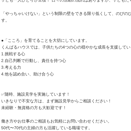
子ども一人ひとりが主役！ 日々の活動の流れはありますが、子どもた
「やっちゃいけない」という制限の壁をできる限り低くして、のびの
す。
●「こころ」を育てることを大切にしています。
くんぱるハウスでは、子供たちの4つの心の穏やかな成長を支援してい
1.挑戦する心
2.自己判断で行動し、責任を持つ心
3.考える力
4.他を認め合い、助け合う心
✅随時、施設見学を実施しています！
いきなりで不安な方は、まず施設見学からご相談ください！
未経験・無資格の方も大歓迎です！
働き方やお仕事のご相談もお気軽にお問い合わせください。
50代〜70代の主婦の方も活躍している職場です。