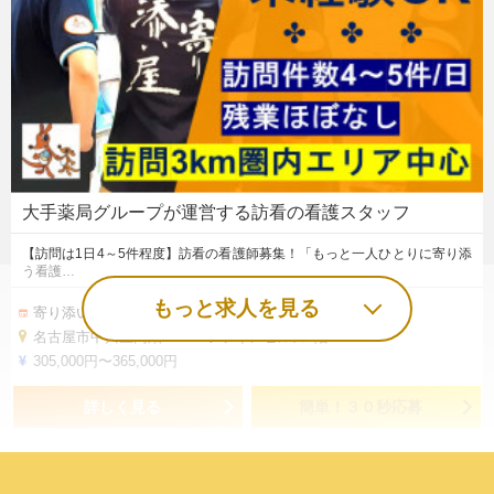
大手薬局グループが運営する訪看の看護スタッフ
【訪問は1日4～5件程度】訪看の看護師募集！「もっと一人ひとりに寄り添
う看護…
もっと求人を見る
寄り添い屋中川店（中川区）
名古屋市中川区高畑 2-172 ファインヒルズ1階
305,000円〜365,000円
詳しく見る
簡単！３０秒応募