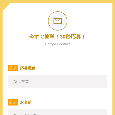
今すぐ簡単！30秒応募！
Entry＆Contact
応募職種
必 須
お名前
必 須