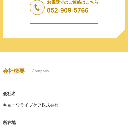
しません。
お電話でのご連絡はこちら
a.応募者等からのお問い合わせに対応・管理するため
052-909-5766
b.本ウェブサイトにおけるサービスの提供・運用のため
c.重要なお知らせなど必要に応じたご連絡のため
d.上記の利用目的に付随する目的
3. プライバシー尊重
プライバシーを尊重し、収集した個人情報に対し、開示、
訂正、削除、利用停止を求められた時には、合理的な期
間、妥当な範囲内でこれに応じます。
4. 法令等の遵守
会社概要
Company
応募者等の個人情報の取得、利用その他一切の取り扱いに
ついて、個人情報の保護に関する法律、その他の関連法
令、及び本プライバシーポリシーを遵守します。
会社名
5. 安全管理措置
応募者等の個人情報を正確かつ最新の内容に保つよう努め
キョーワライブケア株式会社
るとともに、不正なアクセス、改ざん、漏えい、滅失及び
毀損から保護するため、必要な安全管理措置を講じます。
所在地
6. Cookieについて