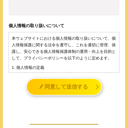
個人情報の取り扱いについて
本ウェブサイトにおける個人情報の取り扱いについて、個
人情報保護に関する法令を遵守し、これを適切に管理、保
護し、安心できる個人情報保護体制の運用・向上を目的と
して、プライバシーポリシーを以下のように定めます。
1. 個人情報の定義
個人情報とは、「個人情報の保護に関する法律」に規定さ
れる生存する個人に関する情報であって、氏名、生年月日
同意して送信する
その他の記述等により特定の個人を識別することができる
情報（個人識別情報）を指します。
2. 個人情報の収集、利用、提供
収集した個人情報の使用目的・範囲を下記に限定し、適切
に取り扱います。応募者等の同意を事前に得た場合、又は
法令により許された場合を除き、個人情報を第三者に提供