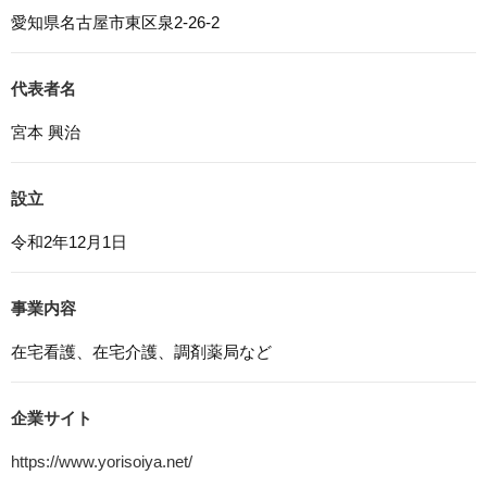
本ウェブサイトでは、一部のコンテンツにおいてCookieを
愛知県名古屋市東区泉2-26-2
利用しています。 Cookieとは、webコンテンツへのアク
セスに関する情報であり、氏名・メールアドレス・住所・
電話番号は含まれません。また、お使いのブラウザ設定か
代表者名
らCookieを無効にすることが可能です。
宮本 興治
7. アクセス解析ツールについて
本ウェブサイトでは、Google LLCが提供するアクセス解
設立
析ツール「Googleアナリティクス」を利用しています。
Googleアナリティクスは、トラフィックデータの収集の
令和2年12月1日
ためにCookieを使用しています。このトラフィックデータ
は匿名で収集されており、個人を特定するものではありま
せん。この機能はCookieを無効にすることで収集を拒否す
事業内容
ることが出来ます。
在宅看護、在宅介護、調剤薬局など
8. プライバシーポリシーの変更
本プライバシーポリシーの内容は、法令その他本プライバ
シーポリシーで別段の定めのある事項を除いて，応募者等
企業サイト
に通知することなく変更することができるものとします。
https://www.yorisoiya.net/
9. お問い合わせ窓口