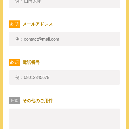
メールアドレス
必 須
電話番号
必 須
その他のご用件
任意