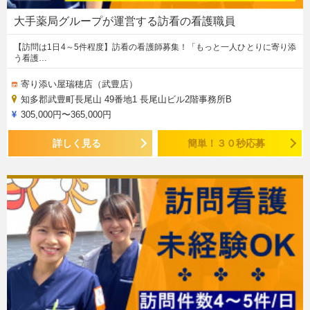
大手薬局グループが運営する訪看の看護職員
【訪問は1日4～5件程度】訪看の看護師募集！「もっと一人ひとりに寄り添
う看護…
寄り添い屋瑞穂店（武豊店）
知多郡武豊町長尾山 49番地1 長尾山ビル2階事務所B
305,000円〜365,000円
詳しく見る
簡単！３０秒応募