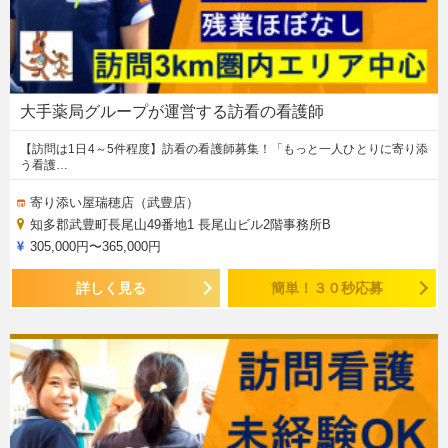
大手薬局グループが運営する訪看の看護師
【訪問は1日4～5件程度】訪看の看護師募集！「もっと一人ひとりに寄り添
う看護…
寄り添い屋瑞穂店（武豊店）
知多郡武豊町長尾山49番地1 長尾山ビル2階事務所B
305,000円〜365,000円
詳しく見る
簡単！３０秒応募