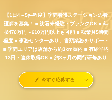
【1日4～5件程度】訪問看護ステーションの看
護師を募集！
■ 訪看未経験・ブランクOK
■ 年
収470万円～610万円以上も可能
■ 残業月5時間
程度
■ 事務センターあり、書類業務をサポート
■ 訪問エリアは店舗から約3km圏内
■ 有給平均
13日・連休取得OK
■ 約3ヶ月の同行研修あり
今すぐ応募する