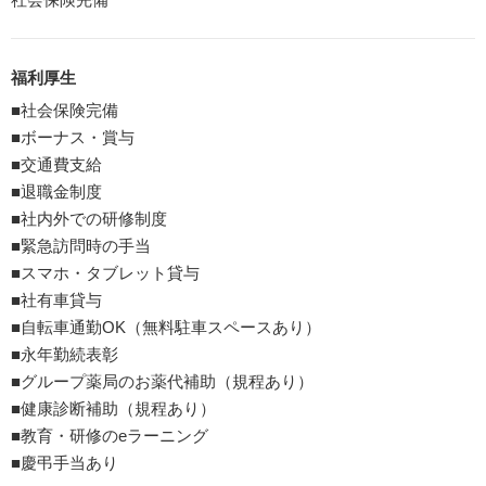
福利厚生
■社会保険完備
■ボーナス・賞与
■交通費支給
■退職金制度
■社内外での研修制度
■緊急訪問時の手当
■スマホ・タブレット貸与
■社有車貸与
■自転車通勤OK（無料駐車スペースあり）
■永年勤続表彰
■グループ薬局のお薬代補助（規程あり）
■健康診断補助（規程あり）
■教育・研修のeラーニング
■慶弔手当あり