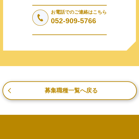
法令により許された場合を除き、個人情報を第三者に提供
しません。
お電話でのご連絡はこちら
a.応募者等からのお問い合わせに対応・管理するため
052-909-5766
b.本ウェブサイトにおけるサービスの提供・運用のため
c.重要なお知らせなど必要に応じたご連絡のため
d.上記の利用目的に付随する目的
3. プライバシー尊重
プライバシーを尊重し、収集した個人情報に対し、開示、
訂正、削除、利用停止を求められた時には、合理的な期
間、妥当な範囲内でこれに応じます。
4. 法令等の遵守
応募者等の個人情報の取得、利用その他一切の取り扱いに
募集職種一覧へ戻る
ついて、個人情報の保護に関する法律、その他の関連法
令、及び本プライバシーポリシーを遵守します。
5. 安全管理措置
応募者等の個人情報を正確かつ最新の内容に保つよう努め
るとともに、不正なアクセス、改ざん、漏えい、滅失及び
毀損から保護するため、必要な安全管理措置を講じます。