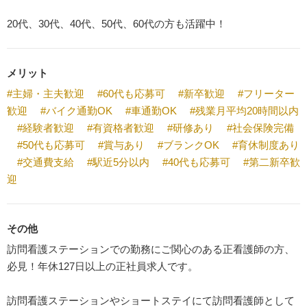
20代、30代、40代、50代、60代の方も活躍中！
メリット
#主婦・主夫歓迎
#60代も応募可
#新卒歓迎
#フリーター
歓迎
#バイク通勤OK
#車通勤OK
#残業月平均20時間以内
#経験者歓迎
#有資格者歓迎
#研修あり
#社会保険完備
#50代も応募可
#賞与あり
#ブランクOK
#育休制度あり
#交通費支給
#駅近5分以内
#40代も応募可
#第二新卒歓
迎
その他
訪問看護ステーションでの勤務にご関心のある正看護師の方、
必見！年休127日以上の正社員求人です。
訪問看護ステーションやショートステイにて訪問看護師として