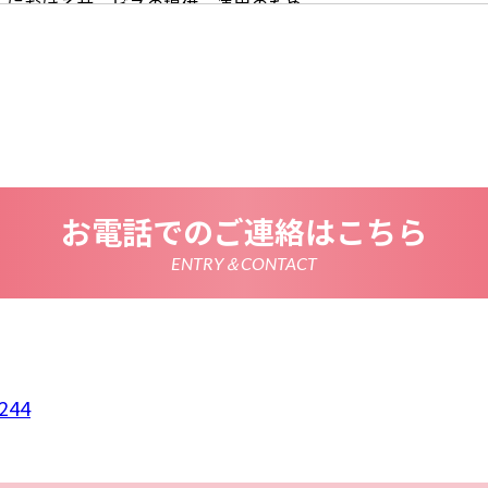
イトにおけるサービスの提供・運用のため
らせなど必要に応じたご連絡のため
的に付随する目的
尊重
尊重し、収集した個人情報に対し、開示、訂正、削除、利用停
期間、妥当な範囲内でこれに応じます。
情報の取得、利用その他一切の取り扱いについて、個人情報の
連法令、及び本プライバシーポリシーを遵守します。
情報を正確かつ最新の内容に保つよう努めるとともに、不正な
失及び毀損から保護するため、必要な安全管理措置を講じます
いて
お電話でのご連絡はこちら
は、一部のコンテンツにおいてCookieを利用しています。 Coo
アクセスに関する情報であり、氏名・メールアドレス・住所・
使いのブラウザ設定からCookieを無効にすることが可能です
ENTRY＆CONTACT
析ツールについて
は、Google LLCが提供するアクセス解析ツール「Google
 Googleアナリティクスは、トラフィックデータの収集のために
のトラフィックデータは匿名で収集されており、個人を特定す
Cookieを無効にすることで収集を拒否することが出来ます。
ーポリシーの変更
ポリシーの内容は、法令その他本プライバシーポリシーで別段
者等に通知することなく変更することができるものとします。
244
窓口
ポリシーに関するお問い合わせは、下記までお願いいたします
デザイン・フローラ
244