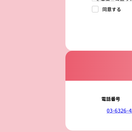
b.本ウェブサ
c.重要なお知
同意する
d.上記の利用目
3. プライバシー
プライバシーを
には、合理的な
4. 法令等の遵守
応募者等の個人
律、その他の関
5. 安全管理措置
応募者等の個人
ん、漏えい、滅
6. Cookieにつ
本ウェブサイトで
コンテンツへの
ません。また、お
7. アクセス解
本ウェブサイトで
利用しています。
しています。こ
せん。この機能は
電話番号
8. プライバシ
本プライバシー
を除いて，応募
03-6326-4
9. お問い合わせ
本プライバシー
株式会社ライフ
電話：03-6326-4