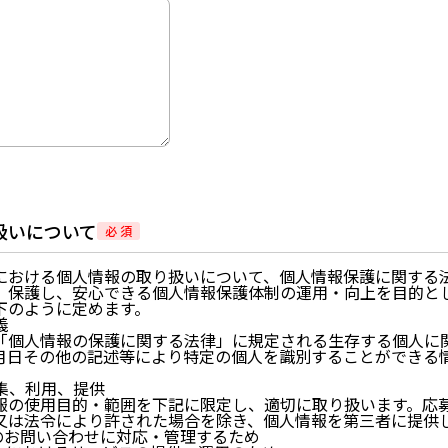
扱いについて
必 須
における個人情報の取り扱いについて、個人情報保護に関する
、保護し、安心できる個人情報保護体制の運用・向上を目的と
下のように定めます。
義
「個人情報の保護に関する法律」に規定される生存する個人に
月日その他の記述等により特定の個人を識別することができる
。
収集、利用、提供
報の使用目的・範囲を下記に限定し、適切に取り扱います。応
又は法令により許された場合を除き、個人情報を第三者に提供
らのお問い合わせに対応・管理するため