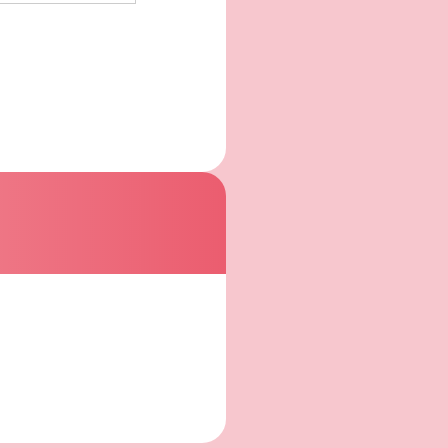
止を求められた時
保護に関する法
アクセス、改ざ
。
kieとは、web
電話番号は含まれ
。
アナリティクス」を
Cookieを使用
るものではありま
の定めのある事項
。