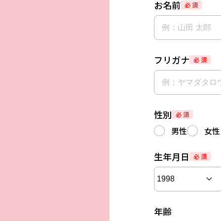
お名前
必 須
フリガナ
必 須
性別
必 須
男性
女性
生年月日
必 須
年齢