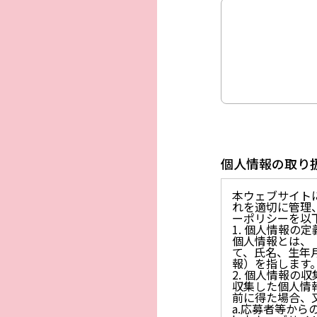
個人情報の取り
本ウェブサイト
れを適切に管理
ーポリシーを以
1. 個人情報の定
個人情報とは、
て、氏名、生年
報）を指します
2. 個人情報の
収集した個人情
前に得た場合、
a.応募者等か