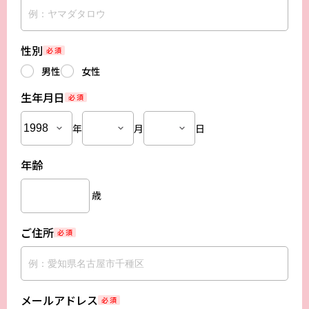
性別
必 須
男性
女性
生年月日
必 須
年
月
日
年齢
歳
ご住所
必 須
メールアドレス
必 須