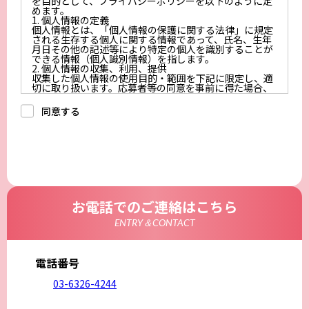
を目的として、プライバシーポリシーを以下のように定
めます。
1. 個人情報の定義
個人情報とは、「個人情報の保護に関する法律」に規定
される生存する個人に関する情報であって、氏名、生年
月日その他の記述等により特定の個人を識別することが
できる情報（個人識別情報）を指します。
2. 個人情報の収集、利用、提供
収集した個人情報の使用目的・範囲を下記に限定し、適
切に取り扱います。応募者等の同意を事前に得た場合、
又は法令により許された場合を除き、個人情報を第三者
に提供しません。
同意する
a.応募者等からのお問い合わせに対応・管理するため
b.本ウェブサイトにおけるサービスの提供・運用のため
c.重要なお知らせなど必要に応じたご連絡のため
d.上記の利用目的に付随する目的
3. プライバシー尊重
プライバシーを尊重し、収集した個人情報に対し、開
示、訂正、削除、利用停止を求められた時には、合理的
な期間、妥当な範囲内でこれに応じます。
4. 法令等の遵守
応募者等の個人情報の取得、利用その他一切の取り扱い
お電話でのご連絡はこちら
について、個人情報の保護に関する法律、その他の関連
法令、及び本プライバシーポリシーを遵守します。
ENTRY＆CONTACT
5. 安全管理措置
応募者等の個人情報を正確かつ最新の内容に保つよう努
めるとともに、不正なアクセス、改ざん、漏えい、滅失
及び毀損から保護するため、必要な安全管理措置を講じ
電話番号
ます。
6. Cookieについて
03-6326-4244
本ウェブサイトでは、一部のコンテンツにおいてCookie
を利用しています。 Cookieとは、webコンテンツへの