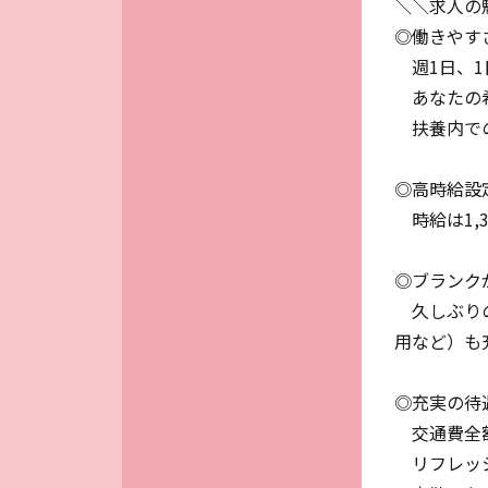
＼＼求人の
◎働きやす
週1日、1
あなたの希
扶養内での
◎高時給設
時給は1,3
◎ブランク
久しぶりの
用など）も
◎充実の待
交通費全額
リフレッシ