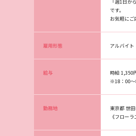
「週1日か
です。
お気軽にご
雇用形態
アルバイト
給与
時給 1,350
※18：00
勤務地
東京都 世田谷
《フローラ