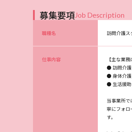
募集要項
Job Description
職種名
訪問介護ス
仕事内容
【主な業務
● 訪問介
● 身体介
● 生活援
当事業所で
寧にフォロ
す。