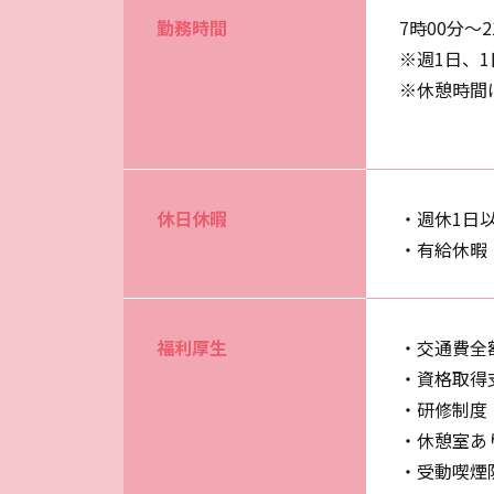
勤務時間
7時00分～
※週1日、1
※休憩時間
休日休暇
・週休1日
・有給休暇
福利厚生
・交通費全額
・資格取得
・研修制度
・休憩室あ
・受動喫煙