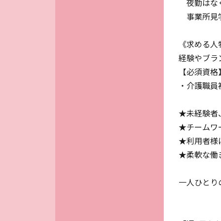
夜勤はなく
事業所見学
《求める人
経験やブラ
【必須資格
・介護職員
★未経験者
★チームワ
★利用者様
★柔軟な働
一人ひとり