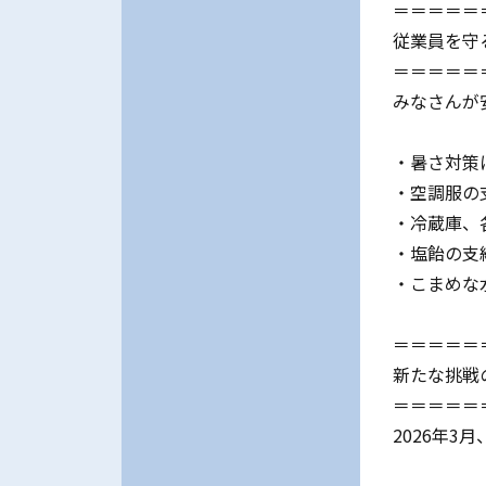
＝＝＝＝＝
従業員を守
＝＝＝＝＝
みなさんが
・暑さ対策
・空調服の
・冷蔵庫、
・塩飴の支
・こまめな
＝＝＝＝＝
新たな挑戦
＝＝＝＝＝
2026年