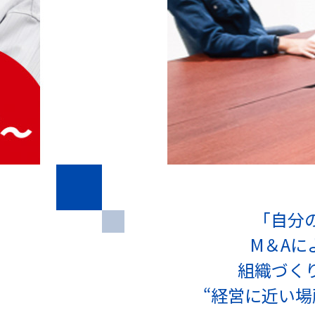
「自分
M＆A
組織づく
“経営に近い