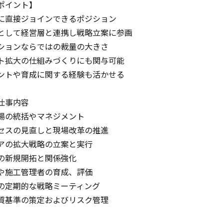
ポイント】
に直接ジョインできるポジション
として経営層と連携し戦略立案に参画
ションならではの裁量の大きさ
ト拡大の仕組みづくりにも関与可能
ントや育成に関する経験も活かせる
仕事内容
場の統括やマネジメント
セスの見直しと現場改革の推進
アの拡大戦略の立案と実行
の新規開拓と関係強化
や施工管理者の育成、評価
の定期的な戦略ミーティング
質基準の策定およびリスク管理